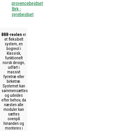
provencebejdset
Birk -
syrebejdset
BBB-reolen
er
et fleksibelt
system, en
bogreol i
klassisk,
funktionelt
norsk design,
udført i
massivt
fyrretræ eller
birketræ.
Systemet kan
sammensættes
og udvides
efter behov, da
næsten alle
moduler kan
sættes
ovenpå
hinanden og
monteres i