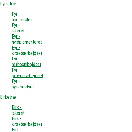
Fyrretræ
Fyr -
ubehandlet
Fyr -
lakeret
Fyr -
hvidpigmenteret
Fyr -
kirsebærbejdset
Fyr -
mahognibejdset
Fyr -
provencebejdset
Fyr -
syrebejdset
Birketræ
Birk -
lakeret
Birk -
kirsebærbejdset
Birk -