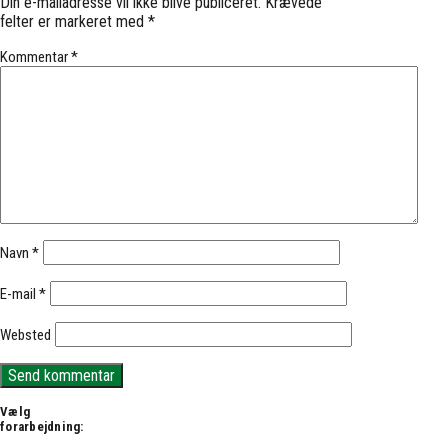
Din e-mailadresse vil ikke blive publiceret.
Krævede
felter er markeret med
*
Kommentar
*
Navn
*
E-mail
*
Websted
Vælg
forarbejdning: