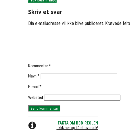
Skriv et svar
Din e-mailadresse vil ikke blive publiceret.
Krævede felt
Kommentar
*
Navn
*
E-mail
*
Websted
FAKTA OM BBB-REOLEN
- klik her og få et overblik!