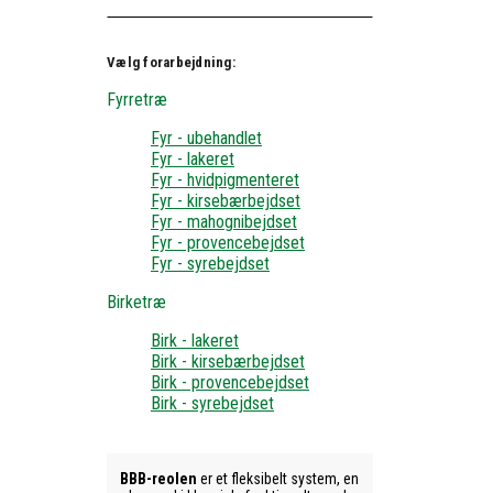
Vælg forarbejdning:
Fyrretræ
Fyr - ubehandlet
Fyr - lakeret
Fyr - hvidpigmenteret
Fyr - kirsebærbejdset
Fyr - mahognibejdset
Fyr - provencebejdset
Fyr - syrebejdset
Birketræ
Birk - lakeret
Birk - kirsebærbejdset
Birk - provencebejdset
Birk - syrebejdset
BBB-reolen
er et fleksibelt system, en