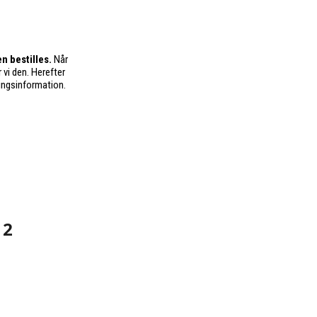
n bestilles.
Når
 vi den. Herefter
ingsinformation.
 2