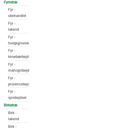
Fyrretræ
Fyr -
ubehandlet
Fyr -
lakeret
Fyr -
hvidpigmenteret
Fyr -
kirsebærbejdset
Fyr -
mahognibejdset
Fyr -
provencebejdset
Fyr -
syrebejdset
Birketræ
Birk -
lakeret
Birk -