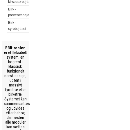
kirsebærbejdset
Birk -
provencebejdset
Birk -
syrebejdset
BBB-reolen
er et fleksibelt
system, en
bogreol i
klassisk,
funktionelt
norsk design,
udført i
massivt
fyrretræ eller
birketræ.
Systemet kan
sammensættes
og udvides
efter behov,
da næsten
alle moduler
kan sættes