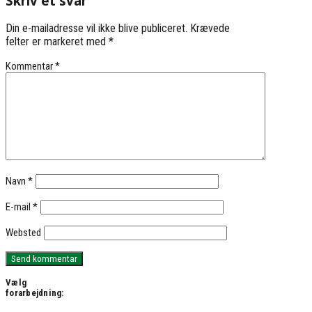
Skriv et svar
Din e-mailadresse vil ikke blive publiceret.
Krævede
felter er markeret med
*
Kommentar
*
Navn
*
E-mail
*
Websted
Vælg
forarbejdning: