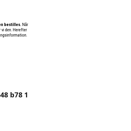
n bestilles.
Når
 vi den. Herefter
ingsinformation.
d48 b78 1