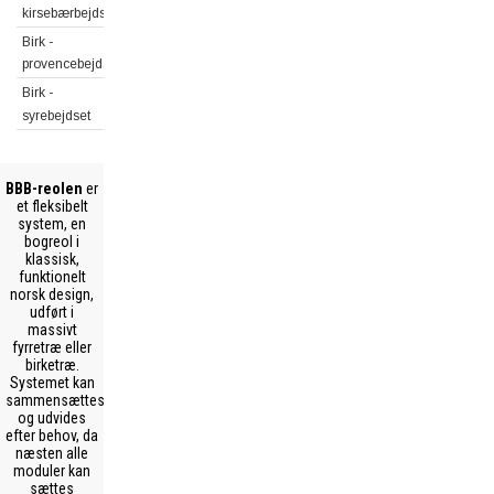
kirsebærbejdset
Birk -
provencebejdset
Birk -
syrebejdset
BBB-reolen
er
et fleksibelt
system, en
bogreol i
klassisk,
funktionelt
norsk design,
udført i
massivt
fyrretræ eller
birketræ.
Systemet kan
sammensættes
og udvides
efter behov, da
næsten alle
moduler kan
sættes