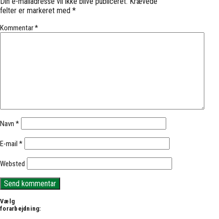
Din e-mailadresse vil ikke blive publiceret.
Krævede
felter er markeret med
*
Kommentar
*
Navn
*
E-mail
*
Websted
Vælg
forarbejdning: