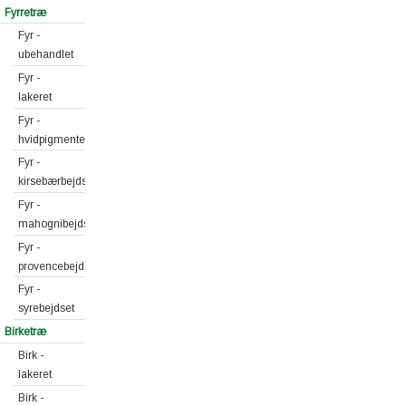
Fyrretræ
Fyr -
ubehandlet
Fyr -
lakeret
Fyr -
hvidpigmenteret
Fyr -
kirsebærbejdset
Fyr -
mahognibejdset
Fyr -
provencebejdset
Fyr -
syrebejdset
Birketræ
Birk -
lakeret
Birk -