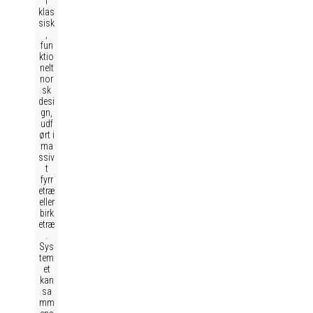
i
klas
sisk
,
fun
ktio
nelt
nor
sk
desi
gn,
udf
ørt i
ma
ssiv
t
fyrr
etræ
eller
birk
etræ
.
Sys
tem
et
kan
sa
mm