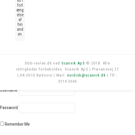
es i
forl
æng
else
af
hin
and
en.
bbb-reolen.dk ved
Scanvik ApS
© 2018. Alle
rettigheder forbeholdes. Scanvik ApS | Prøvensvej 27
Log in
| DK-2610 Rødovre | Mail:
nordisk@scanvik.dk
| Tlf.:
3314 2666
Username
Password
Remember Me