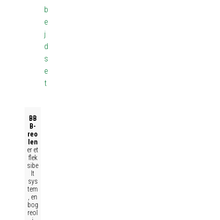
b
e
j
d
s
e
t
BB
B-
reo
len
er et
flek
sibe
lt
sys
tem
, en
bog
reol