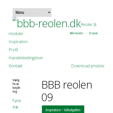
Reoler &
moduler
Min konto
0 varer
Inspiration
Profil
Handelsbetingelser
Kontakt
Download prisliste
BBB reolen
Vælg
forar
bejdn
ing:
09
Fyrre
træ
Inspiration – billedgalleri