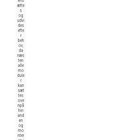
ens
ætte
s
og
udvi
des
efte
r
beh
ov,
da
næs
ten
alle
mo
dule
r
kan
sæt
tes
ove
npå
hin
and
en
og
mo
nter