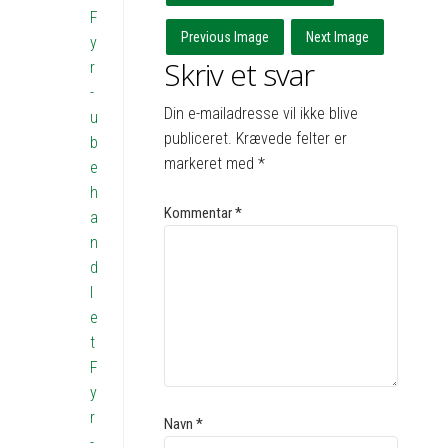
F
Previous Image
Next Image
y
Skriv et svar
r
-
Din e-mailadresse vil ikke blive
u
publiceret.
Krævede felter er
b
markeret med
*
e
h
Kommentar
*
a
n
d
l
e
t
F
y
r
Navn
*
-