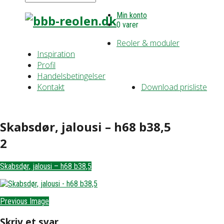
Min konto
0 varer
Reoler & moduler
Inspiration
Profil
Handelsbetingelser
Kontakt
Download prisliste
Skabsdør, jalousi – h68 b38,5
2
Skabsdør, jalousi – h68 b38,5
Previous Image
Skriv et svar