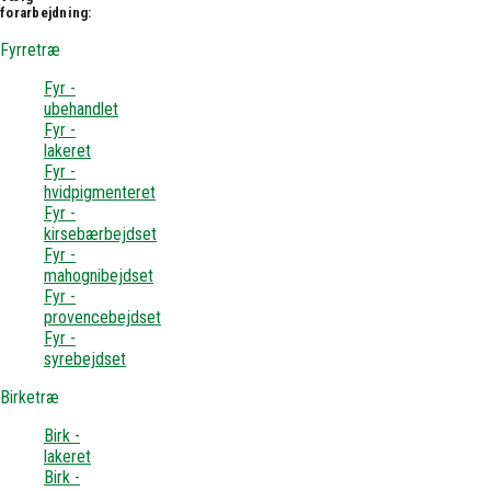
forarbejdning:
Fyrretræ
Fyr -
ubehandlet
Fyr -
lakeret
Fyr -
hvidpigmenteret
Fyr -
kirsebærbejdset
Fyr -
mahognibejdset
Fyr -
provencebejdset
Fyr -
syrebejdset
Birketræ
Birk -
lakeret
Birk -