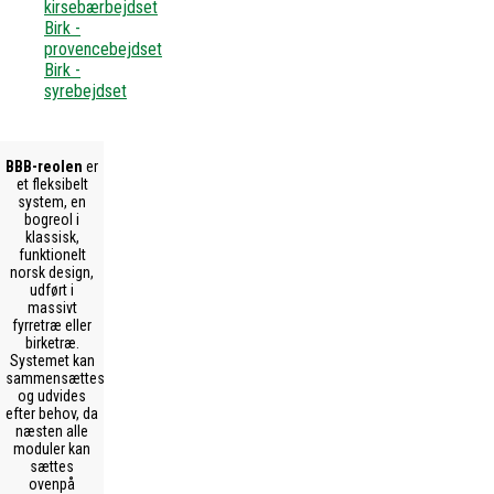
kirsebærbejdset
Birk -
provencebejdset
Birk -
syrebejdset
BBB-reolen
er
et fleksibelt
system, en
bogreol i
klassisk,
funktionelt
norsk design,
udført i
massivt
fyrretræ eller
birketræ.
Systemet kan
sammensættes
og udvides
efter behov, da
næsten alle
moduler kan
sættes
ovenpå