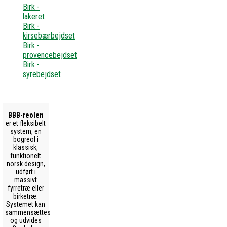
Birk -
lakeret
Birk -
kirsebærbejdset
Birk -
provencebejdset
Birk -
syrebejdset
BBB-reolen
er et fleksibelt
system, en
bogreol i
klassisk,
funktionelt
norsk design,
udført i
massivt
fyrretræ eller
birketræ.
Systemet kan
sammensættes
og udvides