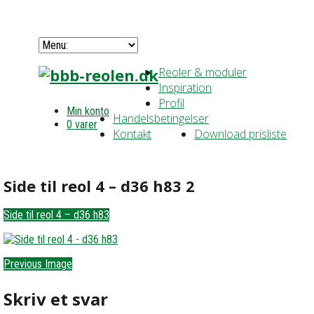
Reoler & moduler
Inspiration
Profil
Min konto
Handelsbetingelser
0 varer
Kontakt
Download prisliste
Side til reol 4 – d36 h83 2
Side til reol 4 – d36 h83
Previous Image
Skriv et svar