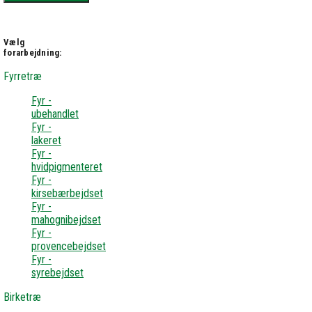
Vælg
forarbejdning:
Fyrretræ
Fyr -
ubehandlet
Fyr -
lakeret
Fyr -
hvidpigmenteret
Fyr -
kirsebærbejdset
Fyr -
mahognibejdset
Fyr -
provencebejdset
Fyr -
syrebejdset
Birketræ