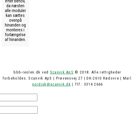
efter behov,
da næsten
alle moduler
kan sættes
ovenpå
hinanden og
monteres i
forlængelse
af hinanden.
bbb-reolen.dk ved
Scanvik ApS
© 2018. Alle rettigheder
forbeholdes. Scanvik ApS | Prøvensvej 27 | DK-2610 Rødovre | Mail:
nordisk@scanvik.dk
| Tlf.: 3314 2666