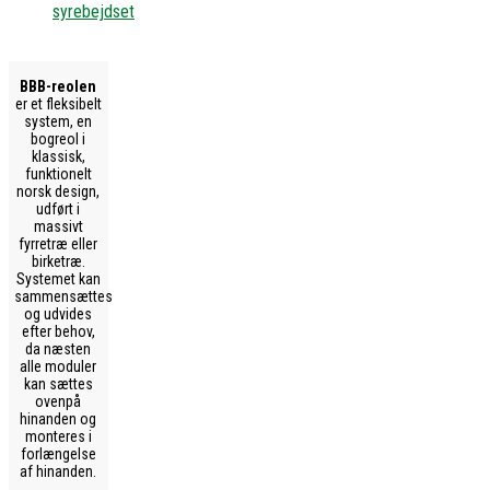
syrebejdset
BBB-reolen
er et fleksibelt
system, en
bogreol i
klassisk,
funktionelt
norsk design,
udført i
massivt
fyrretræ eller
birketræ.
Systemet kan
sammensættes
og udvides
efter behov,
da næsten
alle moduler
kan sættes
ovenpå
hinanden og
monteres i
forlængelse
af hinanden.