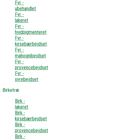
Fyr -
ubehandlet
Fyr -
lakeret
Fyr -
hvidpigmenteret
Fyr -
kirsebærbejdset
Fyr -
mahognibejdset
Fyr -
provencebejdset
Fyr -
syrebejdset
Birketræ
Birk -
lakeret
Birk -
kirsebærbejdset
Birk -
provencebejdset
Birk -