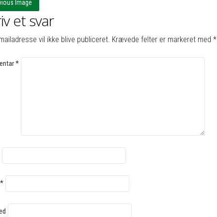
vious Image
iv et svar
mailadresse vil ikke blive publiceret.
Krævede felter er markeret med
*
ntar
*
*
ed