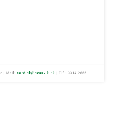
e | Mail:
nordisk@scanvik.dk
| Tlf.: 3314 2666