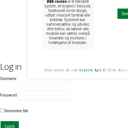
BBB-reolen
er et fleksibelt
system, en bogreol i klassisk,
funktionelt norsk design,
udført i massivt fyrretræ eller
birketræ. Systemet kan
sammensættes og udvides
efter behov, da næsten alle
moduler kan sættes ovenpå
hinanden og monteres i
forlængelse af hinanden.
Log in
bbb-reolen.dk ved
Scanvik ApS
© 2018. Alle r
Username
Password
Remember Me