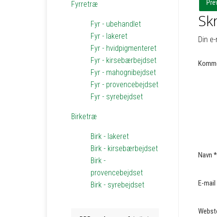
Pre
Fyrretræ
Skr
Fyr - ubehandlet
Fyr - lakeret
Din e-
Fyr - hvidpigmenteret
Fyr - kirsebærbejdset
Komme
Fyr - mahognibejdset
Fyr - provencebejdset
Fyr - syrebejdset
Birketræ
Birk - lakeret
Birk - kirsebærbejdset
Navn
*
Birk -
provencebejdset
E-mail
Birk - syrebejdset
Webst