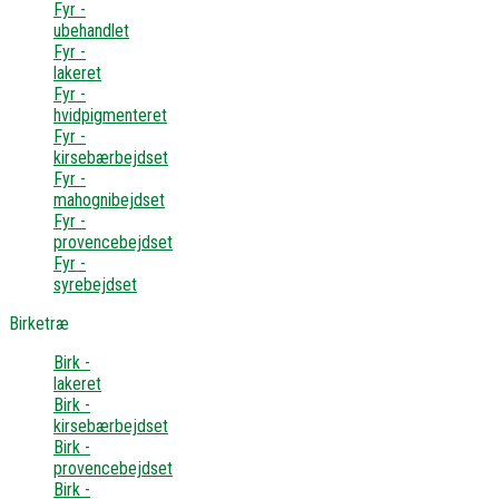
Fyr -
ubehandlet
Fyr -
lakeret
Fyr -
hvidpigmenteret
Fyr -
kirsebærbejdset
Fyr -
mahognibejdset
Fyr -
provencebejdset
Fyr -
syrebejdset
Birketræ
Birk -
lakeret
Birk -
kirsebærbejdset
Birk -
provencebejdset
Birk -