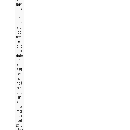
udvi
des
efte
r
beh
ov,
da
næs
ten
alle
mo
dule
r
kan
sæt
tes
ove
npå
hin
and
en
og
mo
nter
es i
forl
æng
else