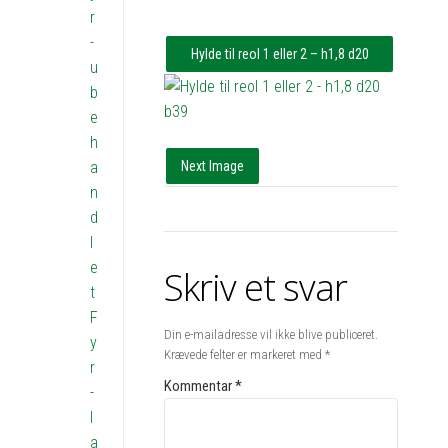
r
-
Hylde til reol 1 eller 2 – h1,8 d20
u
b39
b
e
h
a
Next Image
n
d
l
e
Skriv et svar
t
F
Din e-mailadresse vil ikke blive publiceret.
y
Krævede felter er markeret med
*
r
Kommentar
*
-
l
a