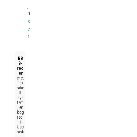
j
d
s
e
t
BB
B-
reo
len
er et
flek
sibe
lt
sys
tem
, en
bog
reol
i
klas
sisk
,