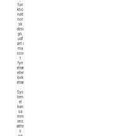
fun
ktio
nelt
nor
sk
desi
gn,
udf
ørt i
ma
ssiv
t
fyrr
etræ
eller
birk
etræ
.
Sys
tem
et
kan
sa
mm
ens
ætte
s
og