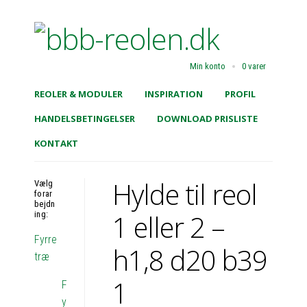
Min konto
0 varer
REOLER & MODULER
INSPIRATION
PROFIL
HANDELSBETINGELSER
DOWNLOAD PRISLISTE
KONTAKT
Hylde til reol
Vælg
forar
bejdn
1 eller 2 –
ing:
Fyrre
h1,8 d20 b39
træ
1
F
y