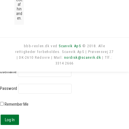
af
hin
and
en.
bbb-reolen.dk ved
Scanvik ApS
© 2018. Alle
rettigheder forbeholdes. Scanvik ApS | Prøvensvej 27
Log in
| DK-2610 Rødovre | Mail:
nordisk@scanvik.dk
| Tlf.:
3314 2666
Username
Password
Remember Me