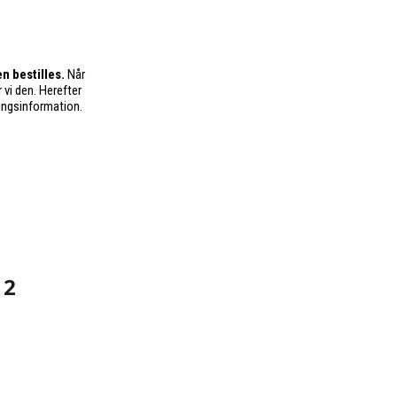
n bestilles.
Når
 vi den. Herefter
ingsinformation.
 2