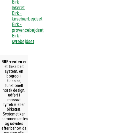
Birk -
lakeret
Birk -
kirsebærbejdset
Birk -
provencebejdset
Birk -
syrebejdset
BBB-reolen
er
et fleksibelt
system, en
bogreol i
klassisk,
funktionelt
norsk design,
udført i
massivt
fyrretræ eller
birketræ.
Systemet kan
sammensættes
og udvides
efter behov, da