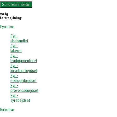
Vælg
forarbejdning:
Fyrretræ
Fyr -
ubehandlet
Fyr -
lakeret
Fyr -
hvidpigmenteret
Fyr -
kirsebærbejdset
Fyr -
mahognibejdset
Fyr -
provencebejdset
Fyr -
syrebejdset
Birketræ