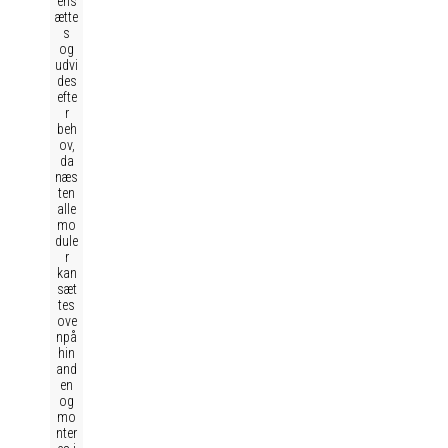
ens
ætte
s
og
udvi
des
efte
r
beh
ov,
da
næs
ten
alle
mo
dule
r
kan
sæt
tes
ove
npå
hin
and
en
og
mo
nter