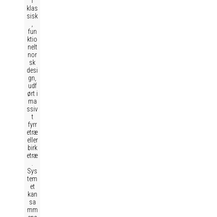
i
klas
sisk
,
fun
ktio
nelt
nor
sk
desi
gn,
udf
ørt i
ma
ssiv
t
fyrr
etræ
eller
birk
etræ
.
Sys
tem
et
kan
sa
mm