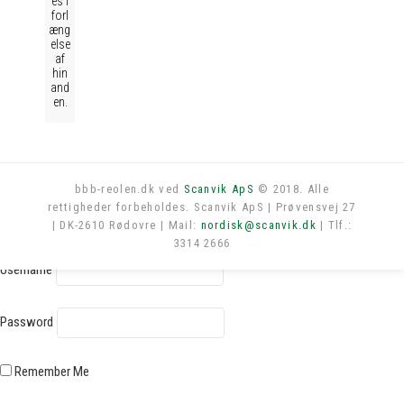
es i
forl
æng
else
af
hin
and
en.
bbb-reolen.dk ved
Scanvik ApS
© 2018. Alle
rettigheder forbeholdes. Scanvik ApS | Prøvensvej 27
Log in
| DK-2610 Rødovre | Mail:
nordisk@scanvik.dk
| Tlf.:
3314 2666
Username
Password
Remember Me