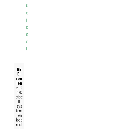
b
e
j
d
s
e
t
BB
B-
reo
len
er et
flek
sibe
lt
sys
tem
, en
bog
reol