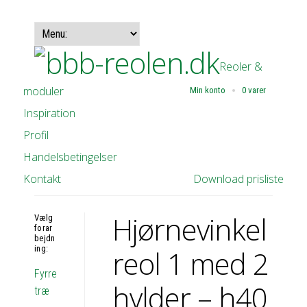
Reoler &
moduler
Min konto
0 varer
Inspiration
Profil
Handelsbetingelser
Kontakt
Download prisliste
Hjørnevinkel
Vælg
forar
bejdn
ing:
reol 1 med 2
Fyrre
hylder – h40
træ