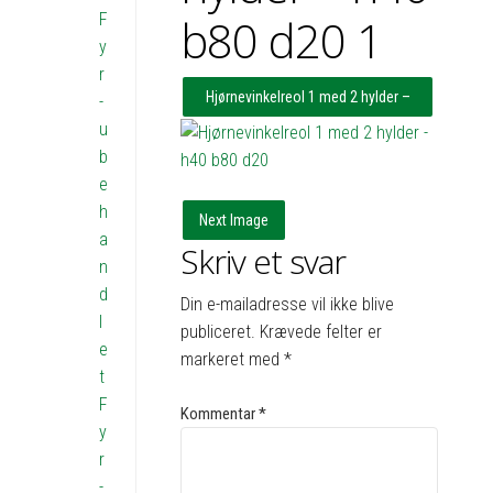
F
b80 d20 1
y
r
Hjørnevinkelreol 1 med 2 hylder –
-
u
h40 b51x49 d20
b
e
h
Next Image
a
Skriv et svar
n
d
Din e-mailadresse vil ikke blive
l
publiceret.
Krævede felter er
e
markeret med
*
t
F
Kommentar
*
y
r
-