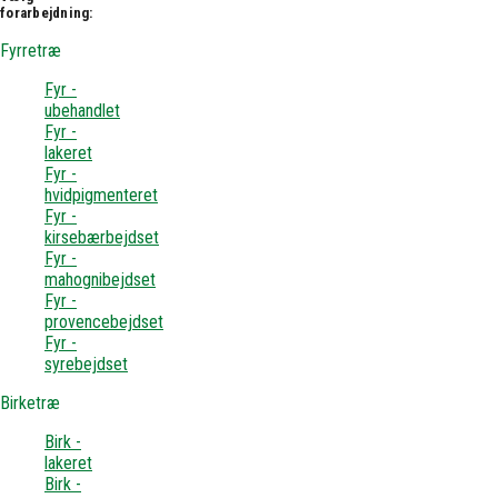
forarbejdning:
Fyrretræ
Fyr -
ubehandlet
Fyr -
lakeret
Fyr -
hvidpigmenteret
Fyr -
kirsebærbejdset
Fyr -
mahognibejdset
Fyr -
provencebejdset
Fyr -
syrebejdset
Birketræ
Birk -
lakeret
Birk -