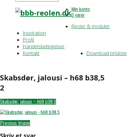
Min konto
0 varer
Reoler & moduler
Inspiration
Profil
Handelsbetingelser
Kontakt
Download prisliste
Skabsdør, jalousi – h68 b38,5
2
Skabsdør, jalousi – h68 b38,5
Previous Image
Skriv et svar