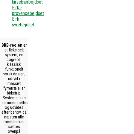
kirsebærbejdset
Birk -
provencebejdset
Birk -
syrebejdset
BBB-reolen
er
et fleksibelt
system, en
bogreol i
klassisk,
funktionelt
norsk design,
udført i
massivt
fyrretræ eller
birketræ.
Systemet kan
sammensættes
og udvides
efter behov, da
næsten alle
moduler kan
sættes
ovenpå