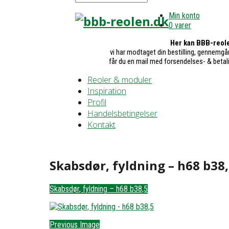
Min konto
0 varer
Her kan BBB-reole
vi har modtaget din bestilling, gennemgår
får du en mail med forsendelses- & betal
Reoler & moduler
Inspiration
Profil
Handelsbetingelser
Kontakt
Skabsdør, fyldning – h68 b38,
Skabsdør, fyldning – h68 b38,5
Previous Image