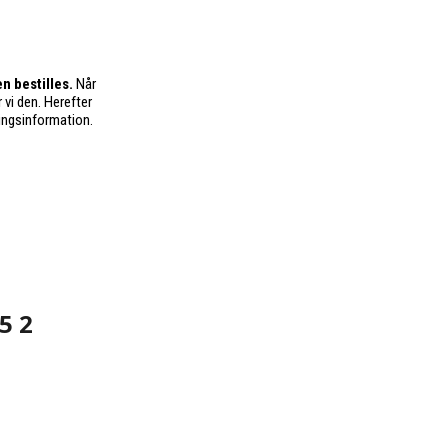
n bestilles.
Når
 vi den. Herefter
ingsinformation.
5 2