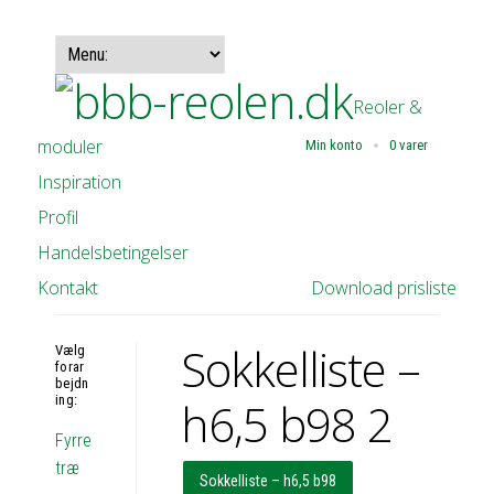
Reoler &
moduler
Min konto
0 varer
Inspiration
Profil
Handelsbetingelser
Kontakt
Download prisliste
Sokkelliste –
Vælg
forar
bejdn
ing:
h6,5 b98 2
Fyrre
træ
Sokkelliste – h6,5 b98