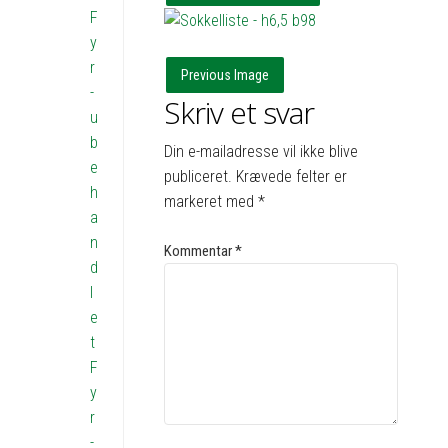
F
y
r
Previous Image
-
Skriv et svar
u
b
Din e-mailadresse vil ikke blive
e
publiceret.
Krævede felter er
h
markeret med
*
a
n
Kommentar
*
d
l
e
t
F
y
r
-