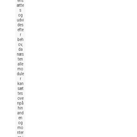
ens
ætte
s
og
udvi
des
efte
r
beh
ov,
da
næs
ten
alle
mo
dule
r
kan
sæt
tes
ove
npå
hin
and
en
og
mo
nter