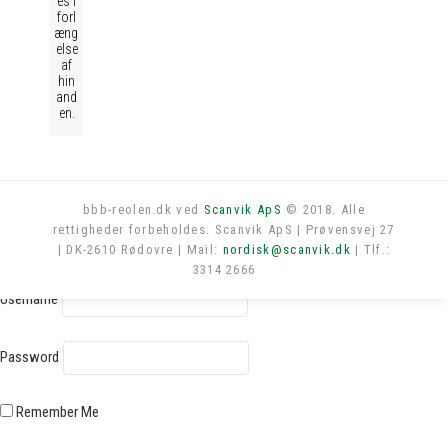
es i
forl
æng
else
af
hin
and
en.
bbb-reolen.dk ved
Scanvik ApS
© 2018. Alle
rettigheder forbeholdes. Scanvik ApS | Prøvensvej 27
Log in
| DK-2610 Rødovre | Mail:
nordisk@scanvik.dk
| Tlf.:
3314 2666
Username
Password
Remember Me