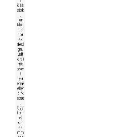
i
klas
sisk
,
fun
ktio
nelt
nor
sk
desi
gn,
udf
ørt i
ma
ssiv
t
fyrr
etræ
eller
birk
etræ
.
Sys
tem
et
kan
sa
mm