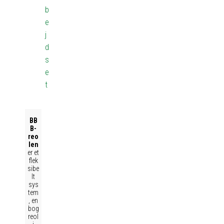
b
e
j
d
s
e
t
BB
B-
reo
len
er et
flek
sibe
lt
sys
tem
, en
bog
reol