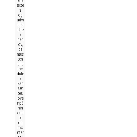
ens
ætte
s
og
udvi
des
efte
r
beh
ov,
da
næs
ten
alle
mo
dule
r
kan
sæt
tes
ove
npå
hin
and
en
og
mo
nter