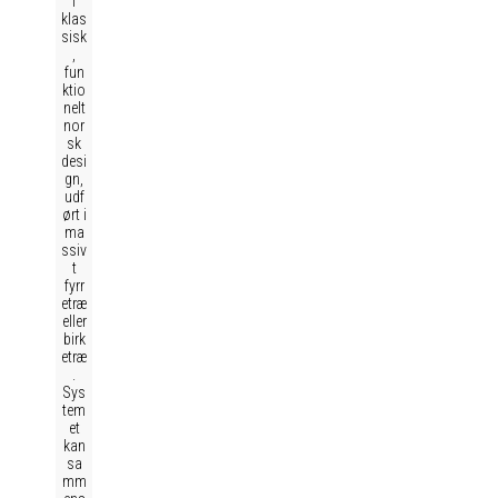
i
klas
sisk
,
fun
ktio
nelt
nor
sk
desi
gn,
udf
ørt i
ma
ssiv
t
fyrr
etræ
eller
birk
etræ
.
Sys
tem
et
kan
sa
mm