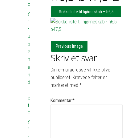
F
Sokkelliste til hjørneskab – h6,5
y
r
b47,5
-
u
b
Previous Image
e
Skriv et svar
h
a
Din e-mailadresse vil ikke blive
n
publiceret.
Krævede felter er
d
markeret med
*
l
e
Kommentar
*
t
F
y
r
-