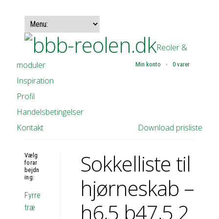
Reoler &
moduler
Min konto
0 varer
Inspiration
Profil
Handelsbetingelser
Kontakt
Download prisliste
Sokkelliste til
Vælg
forar
bejdn
ing:
hjørneskab –
Fyrre
h6,5 b47,5 2
træ