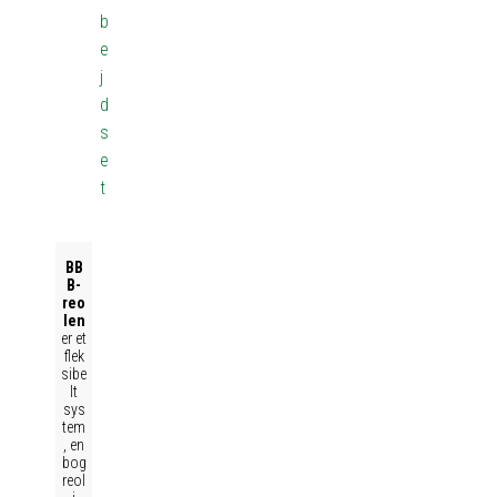
b
e
j
d
s
e
t
BB
B-
reo
len
er et
flek
sibe
lt
sys
tem
, en
bog
reol