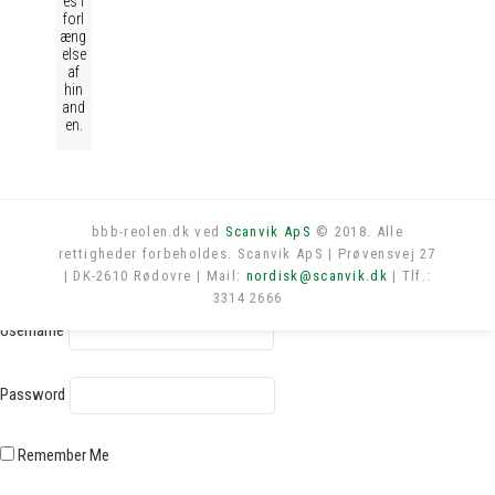
es i
forl
æng
else
af
hin
and
en.
bbb-reolen.dk ved
Scanvik ApS
© 2018. Alle
rettigheder forbeholdes. Scanvik ApS | Prøvensvej 27
Log in
| DK-2610 Rødovre | Mail:
nordisk@scanvik.dk
| Tlf.:
3314 2666
Username
Password
Remember Me