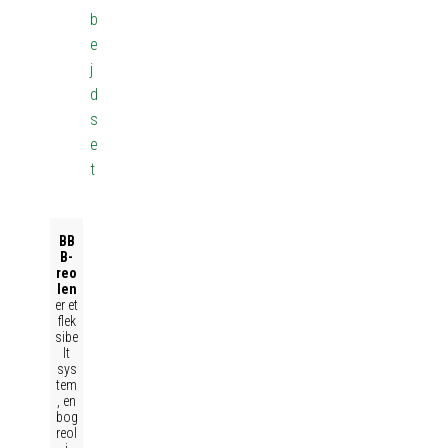
b
e
j
d
s
e
t
BB
B-
reo
len
er et
flek
sibe
lt
sys
tem
, en
bog
reol