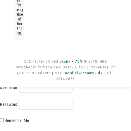
es i
forl
æng
else
af
hin
and
en.
bbb-reolen.dk ved
Scanvik ApS
© 2018. Alle
rettigheder forbeholdes. Scanvik ApS | Prøvensvej 27
Log in
| DK-2610 Rødovre | Mail:
nordisk@scanvik.dk
| Tlf.:
3314 2666
Username
Password
Remember Me