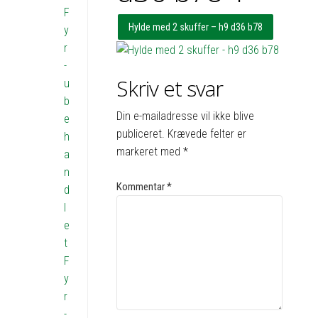
F
Hylde med 2 skuffer – h9 d36 b78
y
r
-
Skriv et svar
u
b
Din e-mailadresse vil ikke blive
e
publiceret.
Krævede felter er
h
markeret med
*
a
n
Kommentar
*
d
l
e
t
F
y
r
-