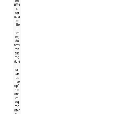
ens
ætte
s
og
udvi
des
efte
r
beh
ov,
da
næs
ten
alle
mo
dule
r
kan
sæt
tes
ove
npå
hin
and
en
og
mo
nter