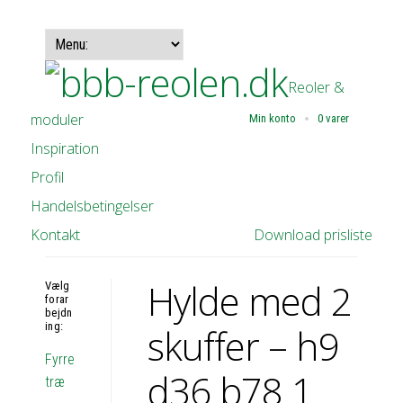
Reoler &
moduler
Min konto
0 varer
Inspiration
Profil
Handelsbetingelser
Kontakt
Download prisliste
Hylde med 2
Vælg
forar
bejdn
ing:
skuffer – h9
Fyrre
d36 b78 1
træ