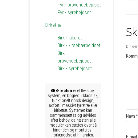
Fyr - provencebejdset
Fyr - syrebejdset
Birketræ
Sk
Birk - lakeret
Birk - kirsebærbejdset
Din e-ma
Birk -
Komme
provencebejdset
Birk - syrebejdset
BBB-reolen
er et fleksibelt
system, en bogreol i klassisk,
funktionelt norsk design,
udført i massivt fyrretræ eller
birketræ. Systemet kan
sammensættes og udvides
Navn
*
efter behov, da næsten alle
moduler kan sættes ovenpå
hinanden og monteres i
forlængelse af hinanden.
E-mail