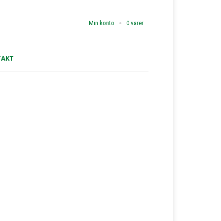
Min konto
0 varer
TAKT