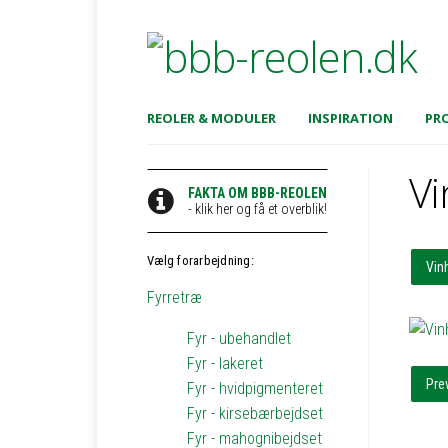
REOLER & MODULER
INSPIRATION
PRO
Vi
FAKTA OM BBB-REOLEN
- klik her og få et overblik!
Vælg forarbejdning:
Vin
Fyrretræ
Fyr - ubehandlet
Fyr - lakeret
Pre
Fyr - hvidpigmenteret
Fyr - kirsebærbejdset
Fyr - mahognibejdset