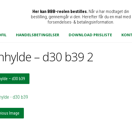
Her kan BBB-reolen bestilles.
Når vi har modtaget din
bestilling, gennemgår vi den. Herefter får du en mail med
forsendelses- & betalingsinformation.
FIL
HANDELSBETINGELSER
DOWNLOAD PRISLISTE
KON
nhylde – d30 b39 2
hylde – d30 b39
vious Image