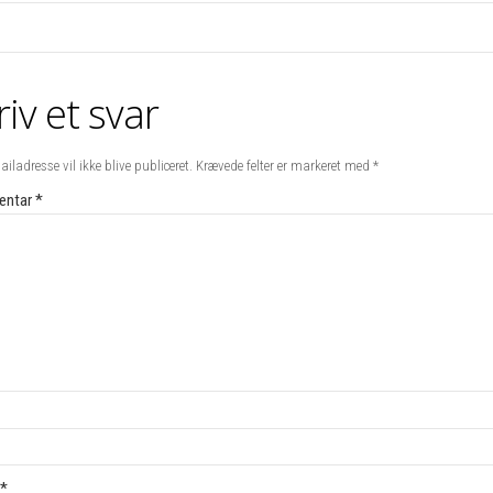
riv et svar
iladresse vil ikke blive publiceret.
Krævede felter er markeret med
*
ntar
*
*