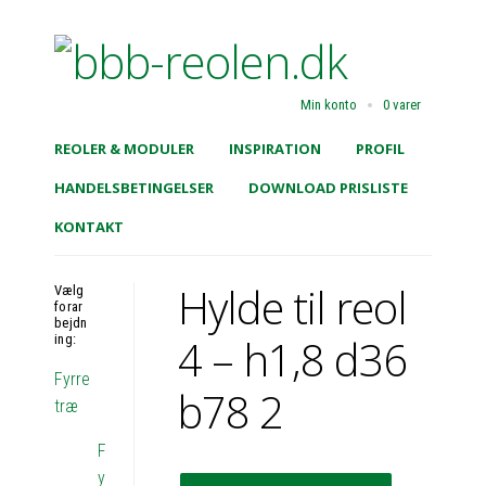
Min konto
0 varer
REOLER & MODULER
INSPIRATION
PROFIL
HANDELSBETINGELSER
DOWNLOAD PRISLISTE
KONTAKT
Hylde til reol
Vælg
forar
bejdn
4 – h1,8 d36
ing:
Fyrre
b78 2
træ
F
y