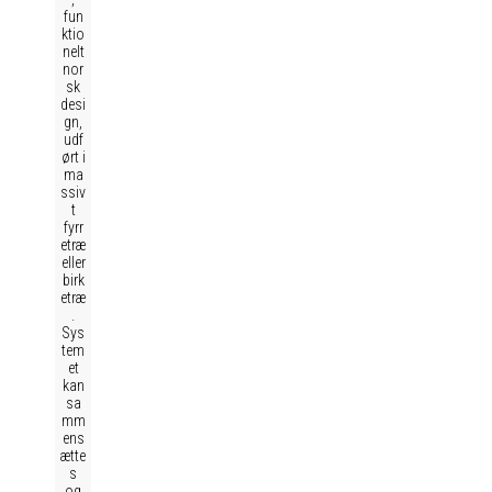
fun
ktio
nelt
nor
sk
desi
gn,
udf
ørt i
ma
ssiv
t
fyrr
etræ
eller
birk
etræ
.
Sys
tem
et
kan
sa
mm
ens
ætte
s
og