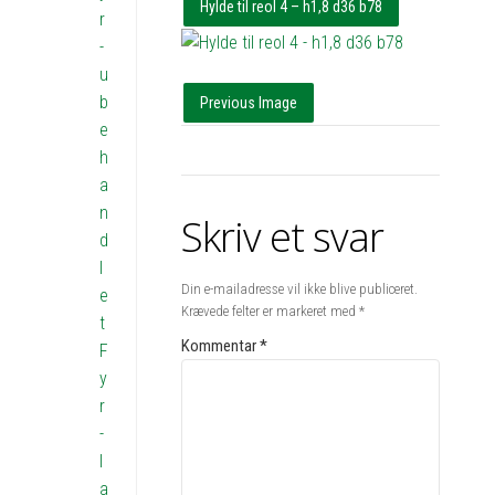
Hylde til reol 4 – h1,8 d36 b78
r
-
u
b
Previous Image
e
h
a
n
Skriv et svar
d
l
Din e-mailadresse vil ikke blive publiceret.
e
Krævede felter er markeret med
*
t
Kommentar
*
F
y
r
-
l
a