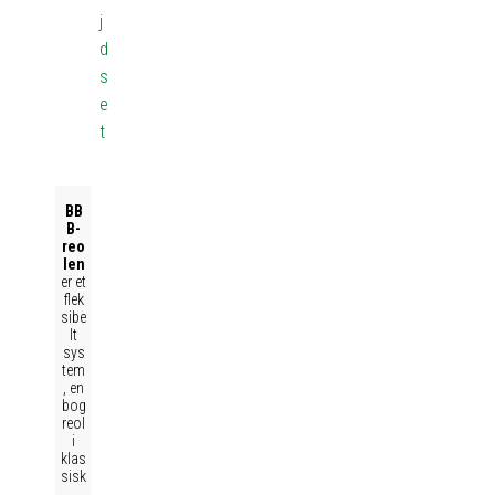
j
d
s
e
t
BB
B-
reo
len
er et
flek
sibe
lt
sys
tem
, en
bog
reol
i
klas
sisk
,