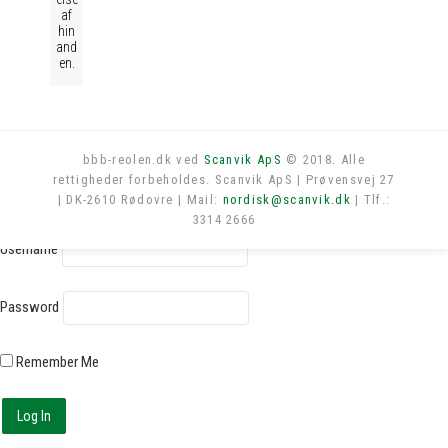
af
hin
and
en.
bbb-reolen.dk ved
Scanvik ApS
© 2018. Alle
rettigheder forbeholdes. Scanvik ApS | Prøvensvej 27
Log in
| DK-2610 Rødovre | Mail:
nordisk@scanvik.dk
| Tlf.:
3314 2666
Username
Password
Remember Me