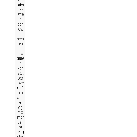
udvi
des
efte
r
beh
ov,
da
næs
ten
alle
mo
dule
r
kan
sæt
tes
ove
npå
hin
and
en
og
mo
nter
es i
forl
æng
else