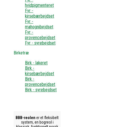
hvidpigmenteret
Fyr -
kirsebærbejdset
Fyr -
mahognibejdset
Fyr -
provencebejdset
Fyr - syrebejdset
Birketræ
Birk - lakeret
Birk -
kirsebærbejdset
Birk -
provencebejdset
Birk - syrebejdset
BBB-reolen
er et fleksibelt
system, en bogreol i
klassisk, funktionelt norsk