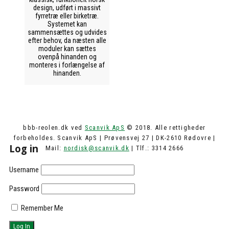
design, udført i massivt
fyrretræ eller birketræ.
Systemet kan
sammensættes og udvides
efter behov, da næsten alle
moduler kan sættes
ovenpå hinanden og
monteres i forlængelse af
hinanden.
bbb-reolen.dk ved
Scanvik ApS
© 2018. Alle rettigheder
forbeholdes. Scanvik ApS | Prøvensvej 27 | DK-2610 Rødovre |
Log in
Mail:
nordisk@scanvik.dk
| Tlf.: 3314 2666
Username
Password
Remember Me