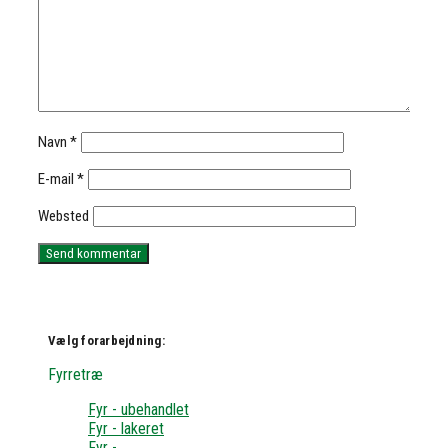
Navn
*
E-mail
*
Websted
Vælg forarbejdning:
Fyrretræ
Fyr - ubehandlet
Fyr - lakeret
Fyr -