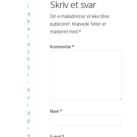
Skriv et svar
l
a
Din e-mailadresse vil ikke blive
k
publiceret.
Krævede felter er
e
markeret med
*
r
e
Kommentar
*
t
F
y
r
-
h
v
i
Navn
*
d
p
i
g
E-mail
*