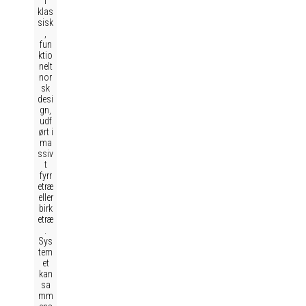
i
klas
sisk
,
fun
ktio
nelt
nor
sk
desi
gn,
udf
ørt i
ma
ssiv
t
fyrr
etræ
eller
birk
etræ
.
Sys
tem
et
kan
sa
mm