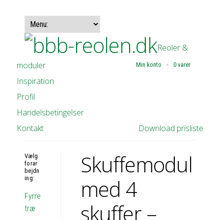
Reoler &
moduler
Min konto
0 varer
Inspiration
Profil
Handelsbetingelser
Kontakt
Download prisliste
Skuffemodul
Vælg
forar
bejdn
ing:
med 4
Fyrre
skuffer –
træ