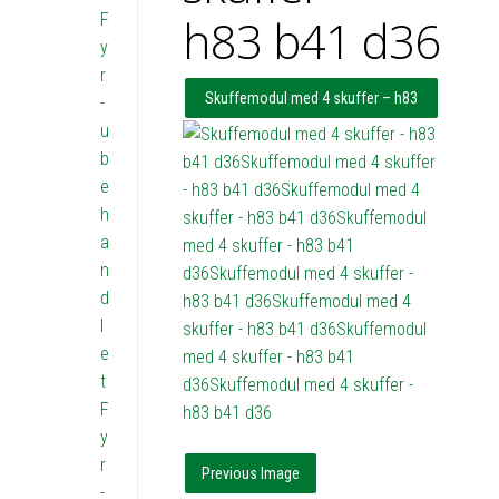
F
h83 b41 d36
y
r
Skuffemodul med 4 skuffer – h83
-
u
b41 d36
b
e
h
a
n
d
l
e
t
F
y
r
Previous Image
-