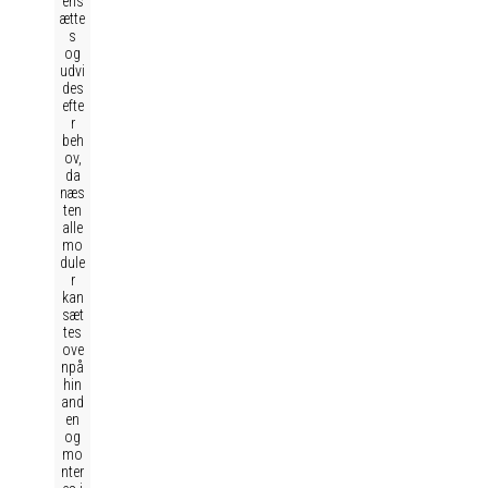
ens
ætte
s
og
udvi
des
efte
r
beh
ov,
da
næs
ten
alle
mo
dule
r
kan
sæt
tes
ove
npå
hin
and
en
og
mo
nter