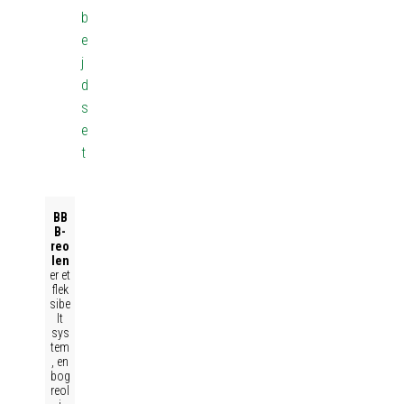
b
e
j
d
s
e
t
BB
B-
reo
len
er et
flek
sibe
lt
sys
tem
, en
bog
reol