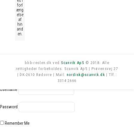
es i
forl
æng
else
af
hin
and
en.
bbb-reolen.dk ved
Scanvik ApS
© 2018. Alle
rettigheder forbeholdes. Scanvik ApS | Prøvensvej 27
Log in
| DK-2610 Rødovre | Mail:
nordisk@scanvik.dk
| Tlf.:
3314 2666
Username
Password
Remember Me