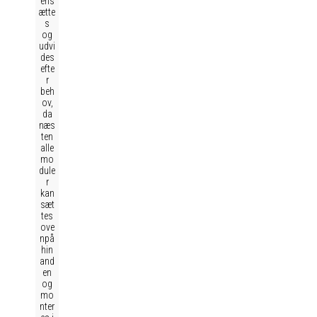
ens
ætte
s
og
udvi
des
efte
r
beh
ov,
da
næs
ten
alle
mo
dule
r
kan
sæt
tes
ove
npå
hin
and
en
og
mo
nter