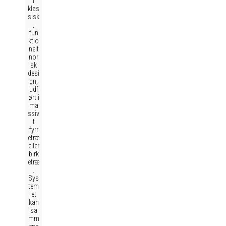
i
klas
sisk
,
fun
ktio
nelt
nor
sk
desi
gn,
udf
ørt i
ma
ssiv
t
fyrr
etræ
eller
birk
etræ
.
Sys
tem
et
kan
sa
mm