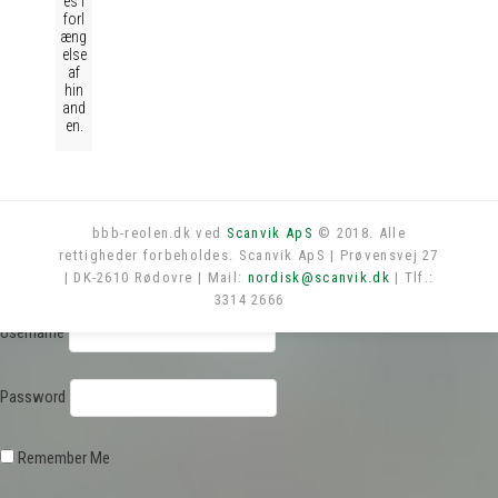
es i
forl
æng
else
af
hin
and
en.
bbb-reolen.dk ved
Scanvik ApS
© 2018. Alle
rettigheder forbeholdes. Scanvik ApS | Prøvensvej 27
Log in
| DK-2610 Rødovre | Mail:
nordisk@scanvik.dk
| Tlf.:
3314 2666
Username
Password
Remember Me