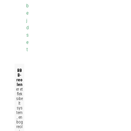
b
e
j
d
s
e
t
BB
B-
reo
len
er et
flek
sibe
lt
sys
tem
, en
bog
reol