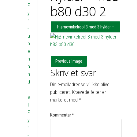
F
b80 d30 2
y
r
Hjørnevinkelreol 3 med 3 hylder –
-
u
h83 b51x49 d30
b
e
h
Previous Image
a
Skriv et svar
n
d
Din e-mailadresse vil ikke blive
l
publiceret.
Krævede felter er
e
markeret med
*
t
F
Kommentar
*
y
r
-