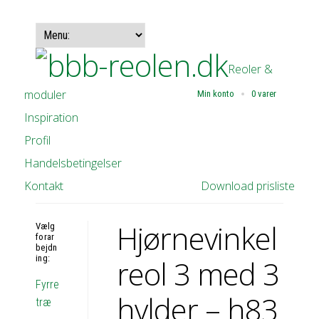
Reoler &
moduler
Min konto
0 varer
Inspiration
Profil
Handelsbetingelser
Kontakt
Download prisliste
Hjørnevinkel
Vælg
forar
bejdn
ing:
reol 3 med 3
Fyrre
hylder – h83
træ