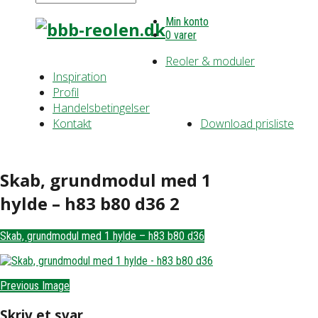
Min konto
0 varer
Reoler & moduler
Inspiration
Profil
Handelsbetingelser
Kontakt
Download prisliste
Skab, grundmodul med 1
hylde – h83 b80 d36 2
Skab, grundmodul med 1 hylde – h83 b80 d36
Previous Image
Skriv et svar