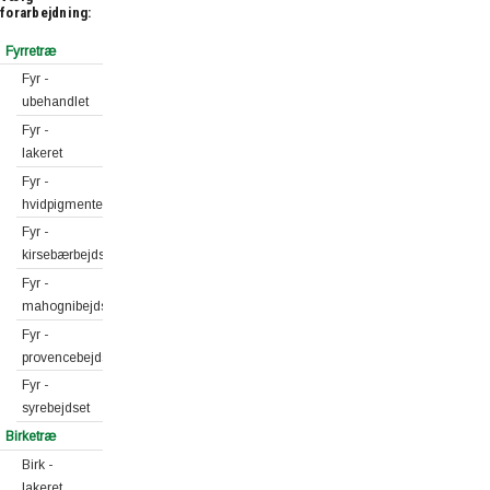
forarbejdning:
Fyrretræ
Fyr -
ubehandlet
Fyr -
lakeret
Fyr -
hvidpigmenteret
Fyr -
kirsebærbejdset
Fyr -
mahognibejdset
Fyr -
provencebejdset
Fyr -
syrebejdset
Birketræ
Birk -
lakeret