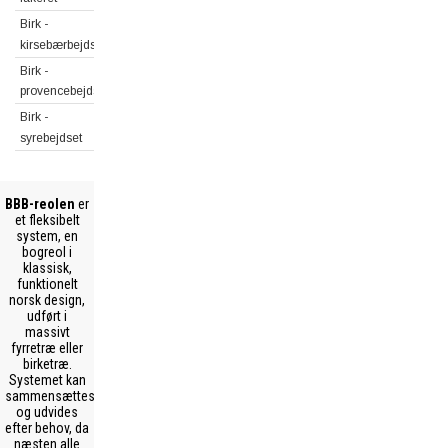
Birk -
kirsebærbejdset
Birk -
provencebejdset
Birk -
syrebejdset
BBB-reolen
er
et fleksibelt
system, en
bogreol i
klassisk,
funktionelt
norsk design,
udført i
massivt
fyrretræ eller
birketræ.
Systemet kan
sammensættes
og udvides
efter behov, da
næsten alle