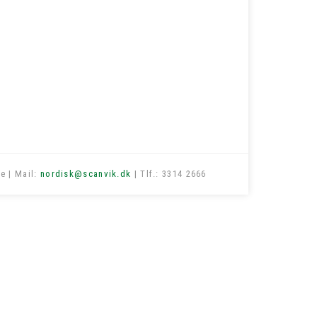
e | Mail:
nordisk@scanvik.dk
| Tlf.: 3314 2666