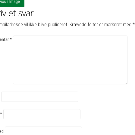
vious Image
iv et svar
mailadresse vil ikke blive publiceret.
Krævede felter er markeret med
*
ntar
*
*
ed