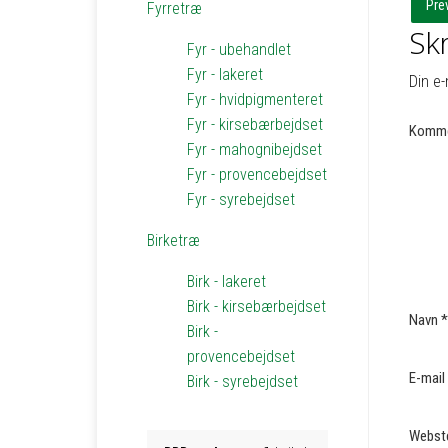
Pre
Fyrretræ
Skr
Fyr - ubehandlet
Fyr - lakeret
Din e-
Fyr - hvidpigmenteret
Fyr - kirsebærbejdset
Komme
Fyr - mahognibejdset
Fyr - provencebejdset
Fyr - syrebejdset
Birketræ
Birk - lakeret
Birk - kirsebærbejdset
Navn
*
Birk -
provencebejdset
E-mail
Birk - syrebejdset
Webst