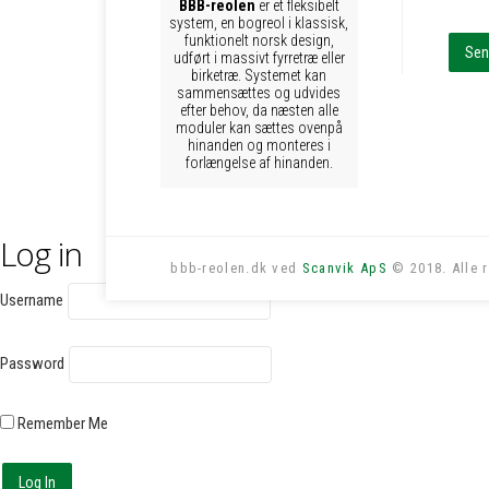
BBB-reolen
er et fleksibelt
system, en bogreol i klassisk,
funktionelt norsk design,
udført i massivt fyrretræ eller
birketræ. Systemet kan
sammensættes og udvides
efter behov, da næsten alle
moduler kan sættes ovenpå
hinanden og monteres i
forlængelse af hinanden.
Log in
bbb-reolen.dk ved
Scanvik ApS
© 2018. Alle r
Username
Password
Remember Me