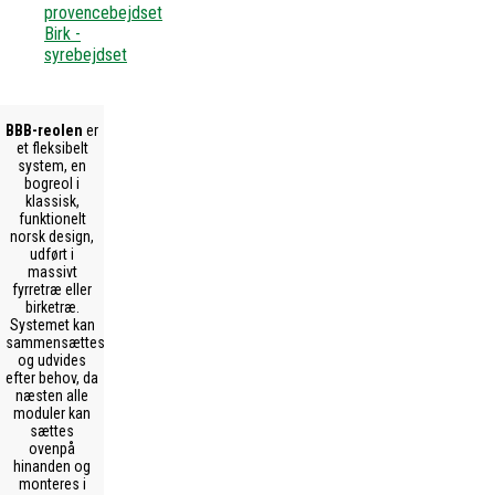
provencebejdset
Birk -
syrebejdset
BBB-reolen
er
et fleksibelt
system, en
bogreol i
klassisk,
funktionelt
norsk design,
udført i
massivt
fyrretræ eller
birketræ.
Systemet kan
sammensættes
og udvides
efter behov, da
næsten alle
moduler kan
sættes
ovenpå
hinanden og
monteres i