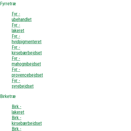
Fyrretræ
Fyr -
ubehandlet
Fyr -
lakeret
Fyr -
hvidpigmenteret
Fyr -
kirsebærbejdset
Fyr -
mahognibejdset
Fyr -
provencebejdset
Fyr -
syrebejdset
Birketræ
Birk -
lakeret
Birk -
kirsebærbejdset
Birk -