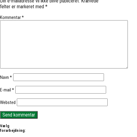
Din e-mailadresse vil ikke blive publiceret.
Krævede
felter er markeret med
*
Kommentar
*
Navn
*
E-mail
*
Websted
Vælg
forarbejdning: