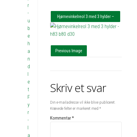
r
-
Hjørnevinkelreol 3 med 3 hylder –
u
h83 b51x49 d30
b
e
h
a
Previous Image
n
d
l
e
Skriv et svar
t
F
Din e-mailadresse vil ikke blive publiceret.
y
Krævede felter er markeret med
*
r
Kommentar
*
-
l
a