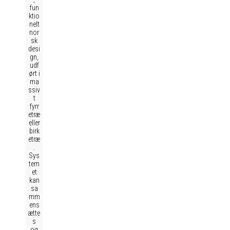
fun
ktio
nelt
nor
sk
desi
gn,
udf
ørt i
ma
ssiv
t
fyrr
etræ
eller
birk
etræ
.
Sys
tem
et
kan
sa
mm
ens
ætte
s
og