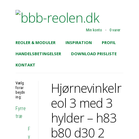
Min konto
0 varer
REOLER & MODULER
INSPIRATION
PROFIL
HANDELSBETINGELSER
DOWNLOAD PRISLISTE
KONTAKT
Hjørnevinkelr
Vælg
forar
bejdn
eol 3 med 3
ing:
Fyrre
hylder – h83
træ
b80 d30 2
F
y