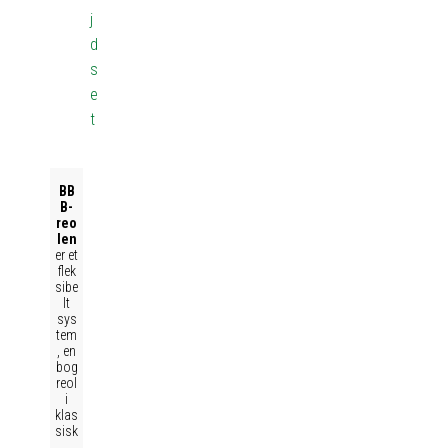
j
d
s
e
t
BB
B-
reo
len
er et
flek
sibe
lt
sys
tem
, en
bog
reol
i
klas
sisk
,