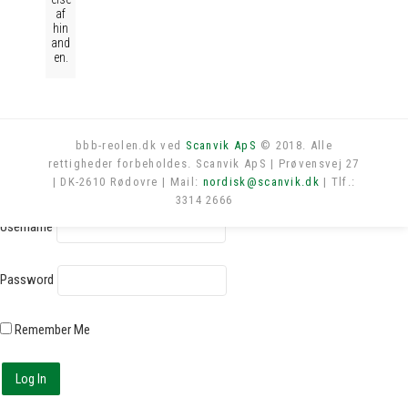
af
hin
and
en.
bbb-reolen.dk ved
Scanvik ApS
© 2018. Alle
rettigheder forbeholdes. Scanvik ApS | Prøvensvej 27
Log in
| DK-2610 Rødovre | Mail:
nordisk@scanvik.dk
| Tlf.:
3314 2666
Username
Password
Remember Me