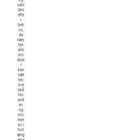
udvi
des
efte
r
beh
ov,
da
næs
ten
alle
mo
dule
r
kan
sæt
tes
ove
npå
hin
and
en
og
mo
nter
es i
forl
æng
else