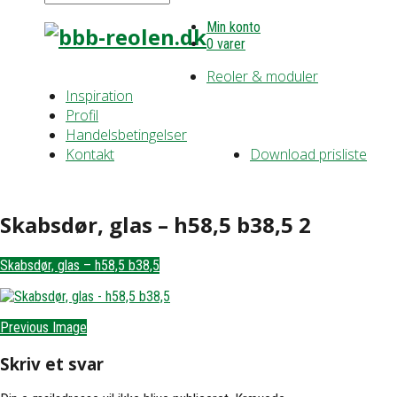
Min konto
0 varer
Reoler & moduler
Inspiration
Profil
Handelsbetingelser
Kontakt
Download prisliste
Skabsdør, glas – h58,5 b38,5 2
Skabsdør, glas – h58,5 b38,5
Previous Image
Skriv et svar