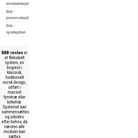
kirsebærbejdset
Birk -
provencebejdset
Birk -
syrebejdset
BBB-reolen
er
et fleksibelt
system, en
bogreol i
klassisk,
funktionelt
norsk design,
udført i
massivt
fyrretræ eller
birketræ.
Systemet kan
sammensættes
og udvides
efter behov, da
næsten alle
moduler kan
sættes