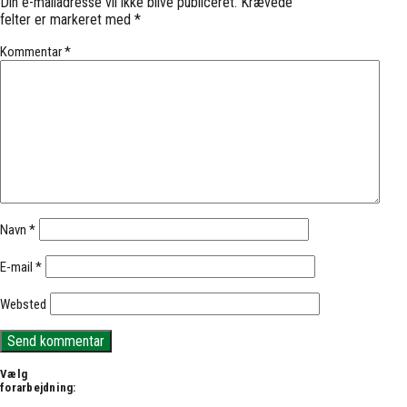
Din e-mailadresse vil ikke blive publiceret.
Krævede
felter er markeret med
*
Kommentar
*
Navn
*
E-mail
*
Websted
Vælg
forarbejdning: