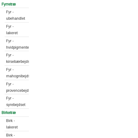
Fyrretræ
Fyr -
ubehandlet
Fyr -
lakeret
Fyr -
hvidpigmenteret
Fyr -
kirsebærbejdset
Fyr -
mahognibejdset
Fyr -
provencebejdset
Fyr -
syrebejdset
Birketræ
Birk -
lakeret
Birk -