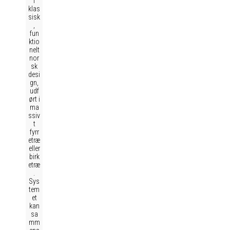
i
klas
sisk
,
fun
ktio
nelt
nor
sk
desi
gn,
udf
ørt i
ma
ssiv
t
fyrr
etræ
eller
birk
etræ
.
Sys
tem
et
kan
sa
mm