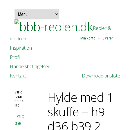
Reoler &
moduler
Min konto
0 varer
Inspiration
Profil
Handelsbetingelser
Kontakt
Download prisliste
Hylde med 1
Vælg
forar
bejdn
ing:
skuffe – h9
Fyrre
d36 b39 2
træ