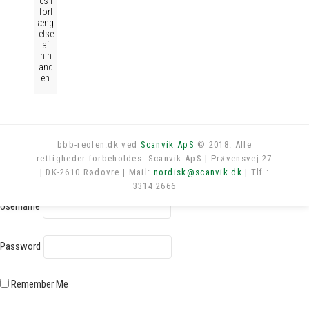
es i
forl
æng
else
af
hin
and
en.
bbb-reolen.dk ved
Scanvik ApS
© 2018. Alle
rettigheder forbeholdes. Scanvik ApS | Prøvensvej 27
Log in
| DK-2610 Rødovre | Mail:
nordisk@scanvik.dk
| Tlf.:
3314 2666
Username
Password
Remember Me