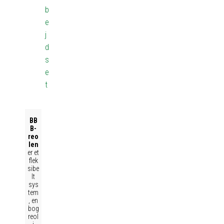
b
e
j
d
s
e
t
BB
B-
reo
len
er et
flek
sibe
lt
sys
tem
, en
bog
reol