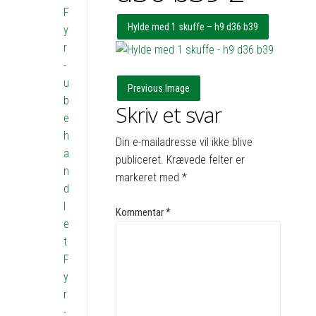
F
Hylde med 1 skuffe – h9 d36 b39
y
r
-
u
Previous Image
b
Skriv et svar
e
h
Din e-mailadresse vil ikke blive
a
publiceret.
Krævede felter er
n
markeret med
*
d
l
Kommentar
*
e
t
F
y
r
-