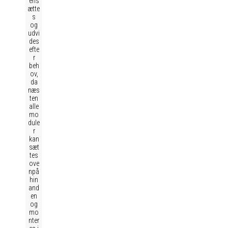
ens
ætte
s
og
udvi
des
efte
r
beh
ov,
da
næs
ten
alle
mo
dule
r
kan
sæt
tes
ove
npå
hin
and
en
og
mo
nter