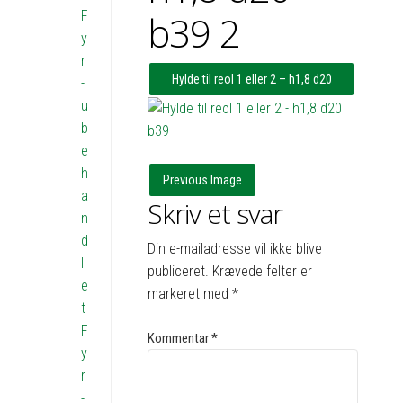
F
b39 2
y
r
Hylde til reol 1 eller 2 – h1,8 d20
-
u
b39
b
e
h
Previous Image
a
Skriv et svar
n
d
Din e-mailadresse vil ikke blive
l
publiceret.
Krævede felter er
e
markeret med
*
t
F
Kommentar
*
y
r
-