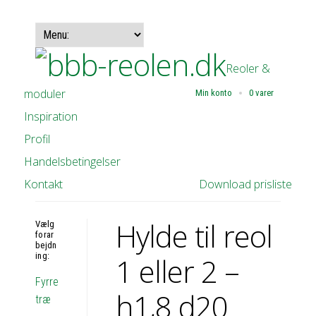
Reoler &
moduler
Min konto
0 varer
Inspiration
Profil
Handelsbetingelser
Kontakt
Download prisliste
Hylde til reol
Vælg
forar
bejdn
ing:
1 eller 2 –
Fyrre
h1,8 d20
træ