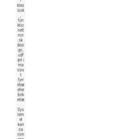
i
klas
sisk
,
fun
ktio
nelt
nor
sk
desi
gn,
udf
ørt i
ma
ssiv
t
fyrr
etræ
eller
birk
etræ
.
Sys
tem
et
kan
sa
mm