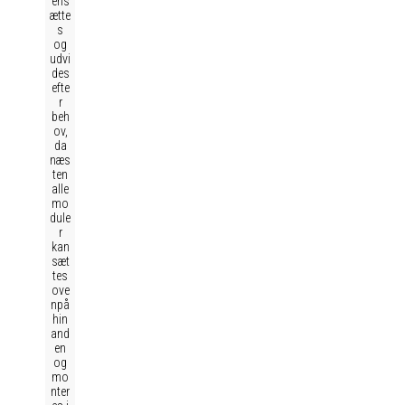
ens
ætte
s
og
udvi
des
efte
r
beh
ov,
da
næs
ten
alle
mo
dule
r
kan
sæt
tes
ove
npå
hin
and
en
og
mo
nter