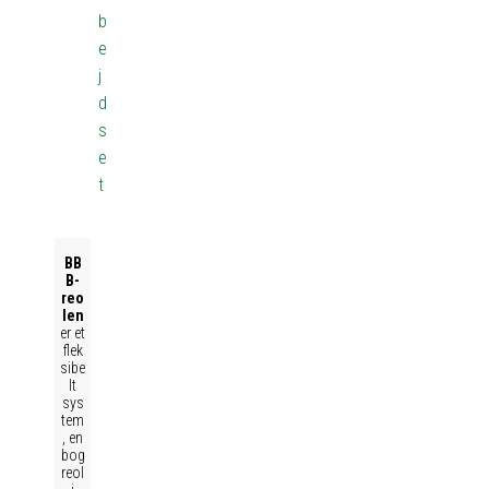
b
e
j
d
s
e
t
BB
B-
reo
len
er et
flek
sibe
lt
sys
tem
, en
bog
reol