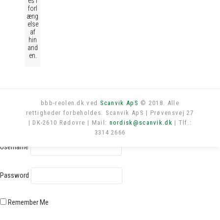
es i
forl
æng
else
af
hin
and
en.
bbb-reolen.dk ved
Scanvik ApS
© 2018. Alle
rettigheder forbeholdes. Scanvik ApS | Prøvensvej 27
Log in
| DK-2610 Rødovre | Mail:
nordisk@scanvik.dk
| Tlf.:
3314 2666
Username
Password
Remember Me