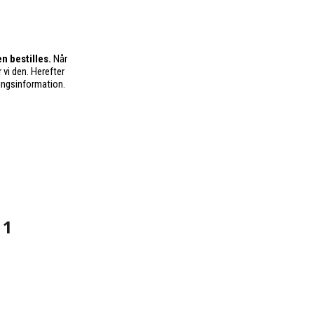
n bestilles.
Når
 vi den. Herefter
ingsinformation.
 1