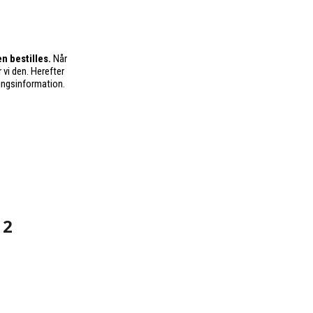
n bestilles.
Når
 vi den. Herefter
ingsinformation.
 2