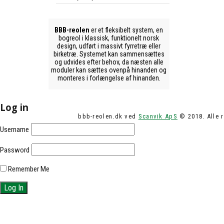
BBB-reolen
er et fleksibelt system, en
bogreol i klassisk, funktionelt norsk
design, udført i massivt fyrretræ eller
birketræ. Systemet kan sammensættes
og udvides efter behov, da næsten alle
moduler kan sættes ovenpå hinanden og
monteres i forlængelse af hinanden.
Log in
bbb-reolen.dk ved
Scanvik ApS
© 2018. Alle r
Username
Password
Remember Me