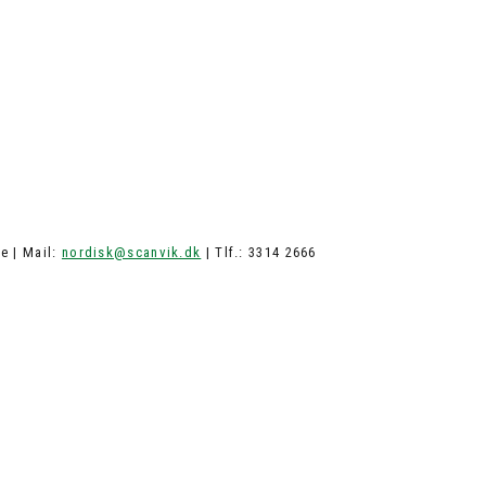
e | Mail:
nordisk@scanvik.dk
| Tlf.: 3314 2666