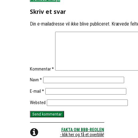
Skriv et svar
Din e-mailadresse vil ikke blive publiceret.
Krævede felt
Kommentar
*
Navn
*
E-mail
*
Websted
FAKTA OM BBB-REOLEN
- klik her og få et overblik!