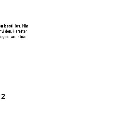
n bestilles.
Når
 vi den. Herefter
ingsinformation.
 2