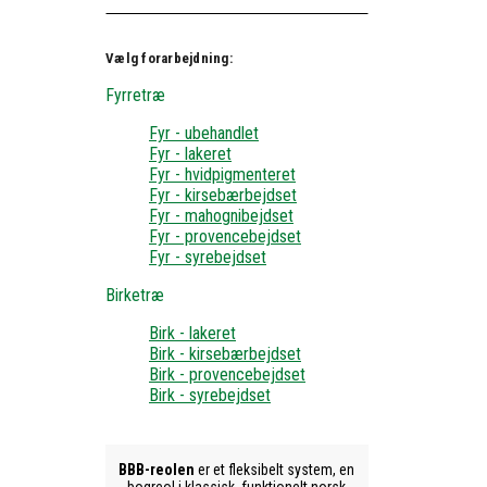
Vælg forarbejdning:
Fyrretræ
Fyr - ubehandlet
Fyr - lakeret
Fyr - hvidpigmenteret
Fyr - kirsebærbejdset
Fyr - mahognibejdset
Fyr - provencebejdset
Fyr - syrebejdset
Birketræ
Birk - lakeret
Birk - kirsebærbejdset
Birk - provencebejdset
Birk - syrebejdset
BBB-reolen
er et fleksibelt system, en