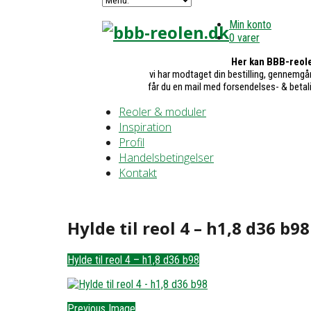
Min konto
0 varer
Her kan BBB-reole
vi har modtaget din bestilling, gennemgår
får du en mail med forsendelses- & betal
Reoler & moduler
Inspiration
Profil
Handelsbetingelser
Kontakt
Hylde til reol 4 – h1,8 d36 b98
Hylde til reol 4 – h1,8 d36 b98
Previous Image