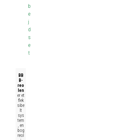
b
e
j
d
s
e
t
BB
B-
reo
len
er et
flek
sibe
lt
sys
tem
, en
bog
reol