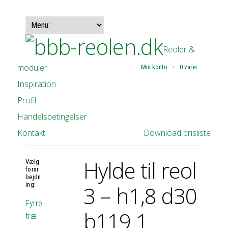
Reoler &
moduler
Min konto
0 varer
Inspiration
Profil
Handelsbetingelser
Kontakt
Download prisliste
Hylde til reol
Vælg
forar
bejdn
ing:
3 – h1,8 d30
Fyrre
b119 1
træ