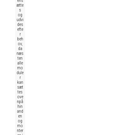
ens
ætte
s
og
udvi
des
efte
r
beh
ov,
da
næs
ten
alle
mo
dule
r
kan
sæt
tes
ove
npå
hin
and
en
og
mo
nter