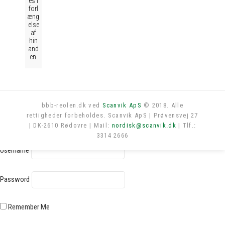
es i
forl
æng
else
af
hin
and
en.
bbb-reolen.dk ved
Scanvik ApS
© 2018. Alle
rettigheder forbeholdes. Scanvik ApS | Prøvensvej 27
Log in
| DK-2610 Rødovre | Mail:
nordisk@scanvik.dk
| Tlf.:
3314 2666
Username
Password
Remember Me