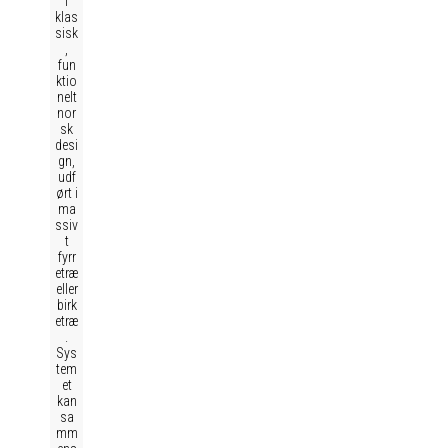
i
klas
sisk
,
fun
ktio
nelt
nor
sk
desi
gn,
udf
ørt i
ma
ssiv
t
fyrr
etræ
eller
birk
etræ
.
Sys
tem
et
kan
sa
mm