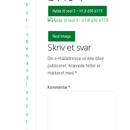
F
Hylde til reol 3 – h1,8 d30 b119
y
r
-
u
Next Image
b
Skriv et svar
e
h
Din e-mailadresse vil ikke blive
a
publiceret.
Krævede felter er
n
markeret med
*
d
l
Kommentar
*
e
t
F
y
r
-