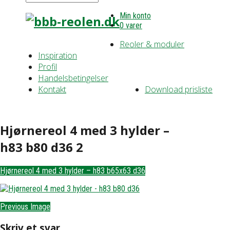
Min konto
0 varer
Reoler & moduler
Inspiration
Profil
Handelsbetingelser
Kontakt
Download prisliste
Hjørnereol 4 med 3 hylder –
h83 b80 d36 2
Hjørnereol 4 med 3 hylder – h83 b65x63 d36
Previous Image
Skriv et svar