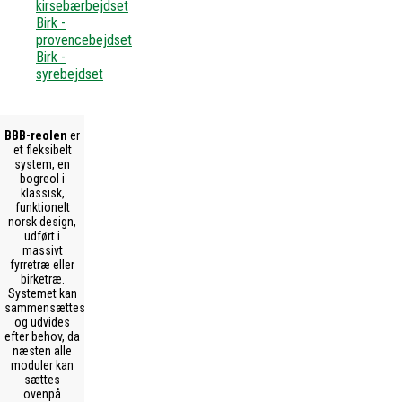
kirsebærbejdset
Birk -
provencebejdset
Birk -
syrebejdset
BBB-reolen
er
et fleksibelt
system, en
bogreol i
klassisk,
funktionelt
norsk design,
udført i
massivt
fyrretræ eller
birketræ.
Systemet kan
sammensættes
og udvides
efter behov, da
næsten alle
moduler kan
sættes
ovenpå