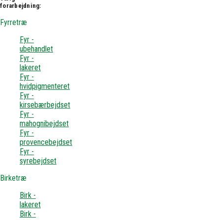
forarbejdning:
Fyrretræ
Fyr -
ubehandlet
Fyr -
lakeret
Fyr -
hvidpigmenteret
Fyr -
kirsebærbejdset
Fyr -
mahognibejdset
Fyr -
provencebejdset
Fyr -
syrebejdset
Birketræ
Birk -
lakeret
Birk -