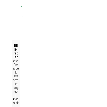
j
d
s
e
t
BB
B-
reo
len
er et
flek
sibe
lt
sys
tem
, en
bog
reol
i
klas
sisk
,