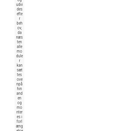
udvi
des
efte
r
beh
ov,
da
næs
ten
alle
mo
dule
r
kan
sæt
tes
ove
npå
hin
and
en
og
mo
nter
es i
forl
æng
else