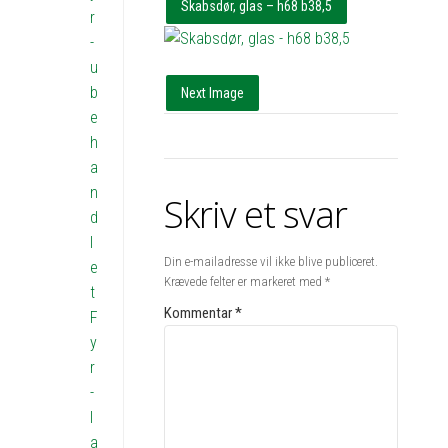
Skabsdør, glas – h68 b38,5
r
-
u
b
Next Image
e
h
a
n
Skriv et svar
d
l
Din e-mailadresse vil ikke blive publiceret.
e
Krævede felter er markeret med
*
t
Kommentar
*
F
y
r
-
l
a