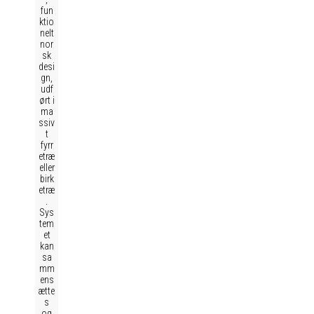
fun
ktio
nelt
nor
sk
desi
gn,
udf
ørt i
ma
ssiv
t
fyrr
etræ
eller
birk
etræ
.
Sys
tem
et
kan
sa
mm
ens
ætte
s
og