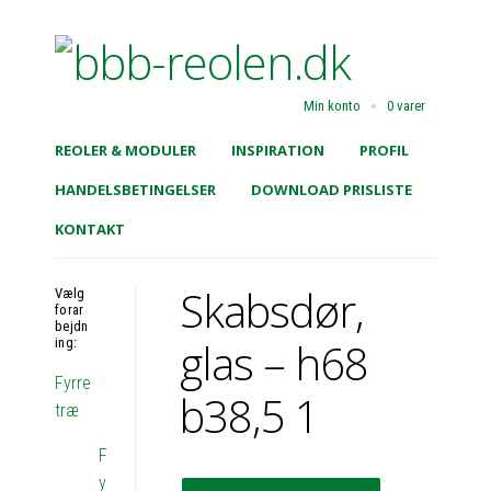
Min konto
0 varer
REOLER & MODULER
INSPIRATION
PROFIL
HANDELSBETINGELSER
DOWNLOAD PRISLISTE
KONTAKT
Skabsdør,
Vælg
forar
bejdn
glas – h68
ing:
Fyrre
b38,5 1
træ
F
y