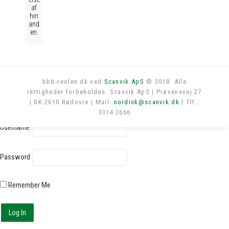
af
hin
and
en.
bbb-reolen.dk ved
Scanvik ApS
© 2018. Alle
rettigheder forbeholdes. Scanvik ApS | Prøvensvej 27
Log in
| DK-2610 Rødovre | Mail:
nordisk@scanvik.dk
| Tlf.:
3314 2666
Username
Password
Remember Me