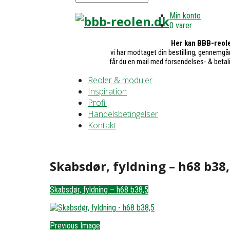
Min konto
0 varer
Her kan BBB-reole
vi har modtaget din bestilling, gennemgår
får du en mail med forsendelses- & betal
Reoler & moduler
Inspiration
Profil
Handelsbetingelser
Kontakt
Skabsdør, fyldning – h68 b38,
Skabsdør, fyldning – h68 b38,5
Previous Image