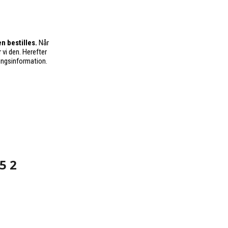
n bestilles.
Når
 vi den. Herefter
ingsinformation.
5 2