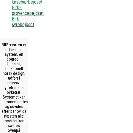
kirsebærbejdset
Birk -
provencebejdset
Birk -
syrebejdset
BBB-reolen
er
et fleksibelt
system, en
bogreol i
klassisk,
funktionelt
norsk design,
udført i
massivt
fyrretræ eller
birketræ.
Systemet kan
sammensættes
og udvides
efter behov, da
næsten alle
moduler kan
sættes
ovenpå