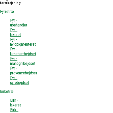
forarbejdning:
Fyrretræ
Fyr -
ubehandlet
Fyr -
lakeret
Fyr -
hvidpigmenteret
Fyr -
kirsebærbejdset
Fyr -
mahognibejdset
Fyr -
provencebejdset
Fyr -
syrebejdset
Birketræ
Birk -
lakeret
Birk -