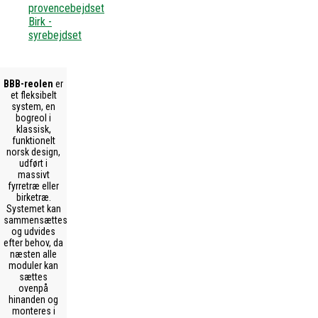
provencebejdset
Birk -
syrebejdset
BBB-reolen
er
et fleksibelt
system, en
bogreol i
klassisk,
funktionelt
norsk design,
udført i
massivt
fyrretræ eller
birketræ.
Systemet kan
sammensættes
og udvides
efter behov, da
næsten alle
moduler kan
sættes
ovenpå
hinanden og
monteres i