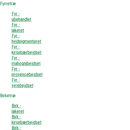
Fyrretræ
Fyr -
ubehandlet
Fyr -
lakeret
Fyr -
hvidpigmenteret
Fyr -
kirsebærbejdset
Fyr -
mahognibejdset
Fyr -
provencebejdset
Fyr -
syrebejdset
Birketræ
Birk -
lakeret
Birk -
kirsebærbejdset
Birk -