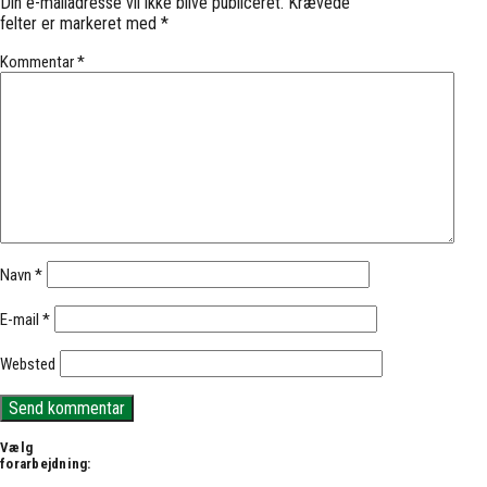
Din e-mailadresse vil ikke blive publiceret.
Krævede
felter er markeret med
*
Kommentar
*
Navn
*
E-mail
*
Websted
Vælg
forarbejdning: