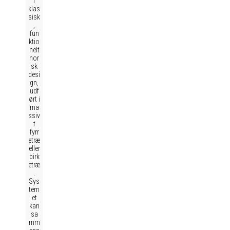
i
klas
sisk
,
fun
ktio
nelt
nor
sk
desi
gn,
udf
ørt i
ma
ssiv
t
fyrr
etræ
eller
birk
etræ
.
Sys
tem
et
kan
sa
mm