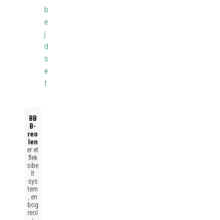
b
e
j
d
s
e
t
BB
B-
reo
len
er et
flek
sibe
lt
sys
tem
, en
bog
reol