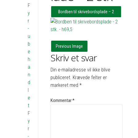
F
Bordben til skrivebordsplade – 2
y
r
stk. – h69,5
-
u
b
Previous Image
e
Skriv et svar
h
a
Din e-mailadresse vil ikke blive
n
publiceret.
Krævede felter er
d
markeret med
*
l
e
Kommentar
*
t
F
y
r
-