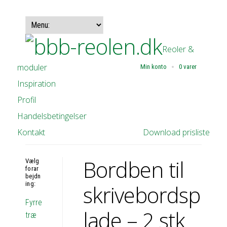
Reoler &
moduler
Min konto
0 varer
Inspiration
Profil
Handelsbetingelser
Kontakt
Download prisliste
Bordben til
Vælg
forar
bejdn
ing:
skrivebordsp
Fyrre
lade – 2 stk
træ