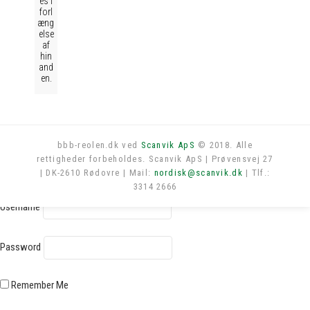
es i
forl
æng
else
af
hin
and
en.
bbb-reolen.dk ved
Scanvik ApS
© 2018. Alle
rettigheder forbeholdes. Scanvik ApS | Prøvensvej 27
Log in
| DK-2610 Rødovre | Mail:
nordisk@scanvik.dk
| Tlf.:
3314 2666
Username
Password
Remember Me