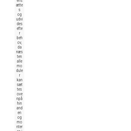
ens
ætte
s
og
udvi
des
efte
r
beh
ov,
da
næs
ten
alle
mo
dule
r
kan
sæt
tes
ove
npå
hin
and
en
og
mo
nter