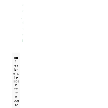
b
e
j
d
s
e
t
BB
B-
reo
len
er et
flek
sibe
lt
sys
tem
, en
bog
reol