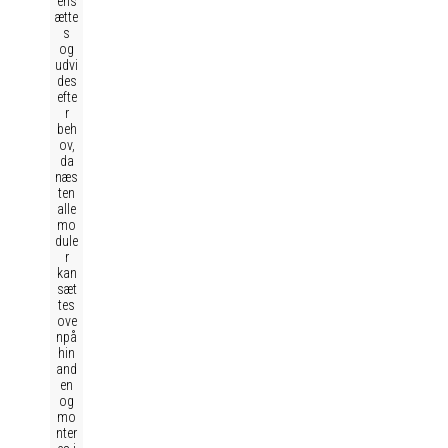
ens
ætte
s
og
udvi
des
efte
r
beh
ov,
da
næs
ten
alle
mo
dule
r
kan
sæt
tes
ove
npå
hin
and
en
og
mo
nter