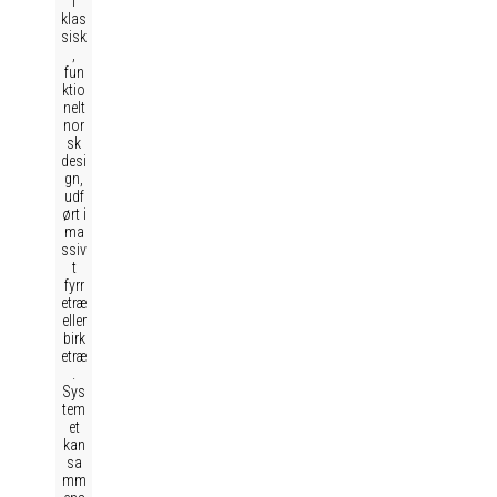
i
klas
sisk
,
fun
ktio
nelt
nor
sk
desi
gn,
udf
ørt i
ma
ssiv
t
fyrr
etræ
eller
birk
etræ
.
Sys
tem
et
kan
sa
mm