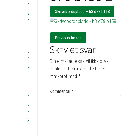
F
Skrivebordsplade – h3 d78 b158
y
r
-
u
Previous Image
b
Skriv et svar
e
h
Din e-mailadresse vil ikke blive
a
publiceret.
Krævede felter er
n
markeret med
*
d
l
Kommentar
*
e
t
F
y
r
-