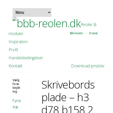
Reoler &
moduler
Min konto
0 varer
Inspiration
Profil
Handelsbetingelser
Kontakt
Download prisliste
Skrivebords
Vælg
forar
bejdn
ing:
plade – h3
Fyrre
d78 b158 2
træ