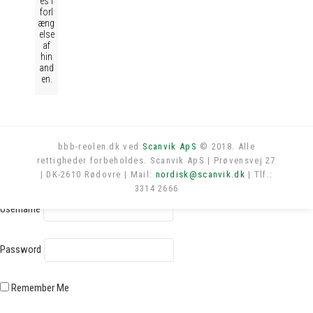
es i
forl
æng
else
af
hin
and
en.
bbb-reolen.dk ved
Scanvik ApS
© 2018. Alle
rettigheder forbeholdes. Scanvik ApS | Prøvensvej 27
Log in
| DK-2610 Rødovre | Mail:
nordisk@scanvik.dk
| Tlf.:
3314 2666
Username
Password
Remember Me