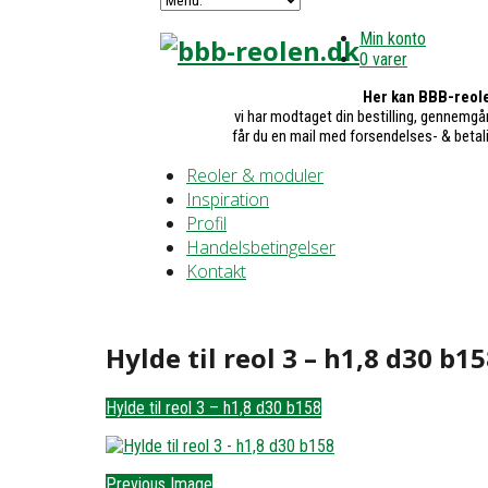
Min konto
0 varer
Her kan BBB-reole
vi har modtaget din bestilling, gennemgår
får du en mail med forsendelses- & betal
Reoler & moduler
Inspiration
Profil
Handelsbetingelser
Kontakt
Hylde til reol 3 – h1,8 d30 b15
Hylde til reol 3 – h1,8 d30 b158
Previous Image