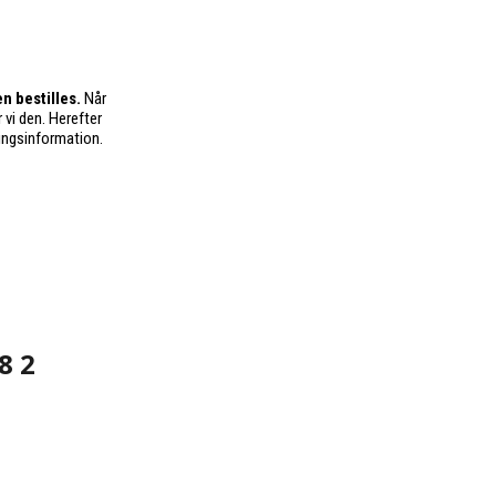
n bestilles.
Når
 vi den. Herefter
ingsinformation.
8 2