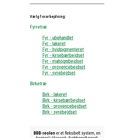
Vælg forarbejdning:
Fyrretræ
Fyr - ubehandlet
Fyr - lakeret
Fyr - hvidpigmenteret
Fyr - kirsebærbejdset
Fyr - mahognibejdset
Fyr - provencebejdset
Fyr - syrebejdset
Birketræ
Birk - lakeret
Birk - kirsebærbejdset
Birk - provencebejdset
Birk - syrebejdset
BBB-reolen
er et fleksibelt system, en