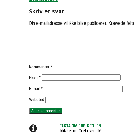
Skriv et svar
Din e-mailadresse vil ikke blive publiceret.
Krævede felt
Kommentar
*
Navn
*
E-mail
*
Websted
FAKTA OM BBB-REOLEN
- klik her og få et overblik!