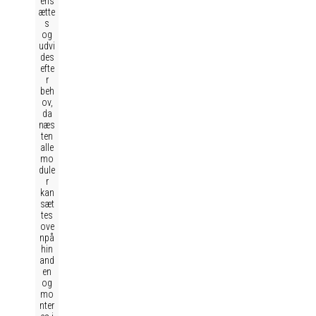
ens
ætte
s
og
udvi
des
efte
r
beh
ov,
da
næs
ten
alle
mo
dule
r
kan
sæt
tes
ove
npå
hin
and
en
og
mo
nter