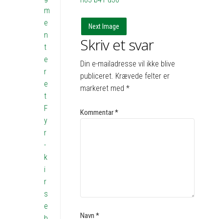
m
e
Next Image
n
Skriv et svar
t
e
Din e-mailadresse vil ikke blive
r
publiceret.
Krævede felter er
e
markeret med
*
t
F
Kommentar
*
y
r
-
k
i
r
s
e
Navn
*
b