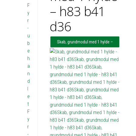
F
– h83 b41
y
r
d36
-
u
Skab, grundmodul med 1 hylde –
b
e
h83 b41 d36
h
a
n
d
l
e
t
F
y
r
-