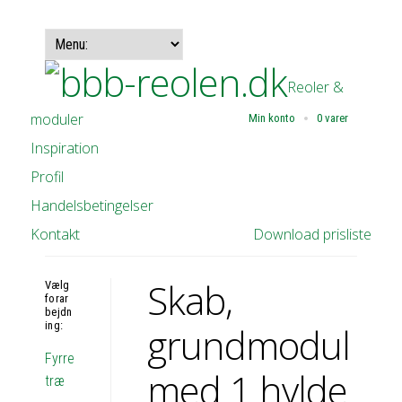
Reoler &
moduler
Min konto
0 varer
Inspiration
Profil
Handelsbetingelser
Kontakt
Download prisliste
Skab,
Vælg
forar
bejdn
ing:
grundmodul
Fyrre
med 1 hylde
træ