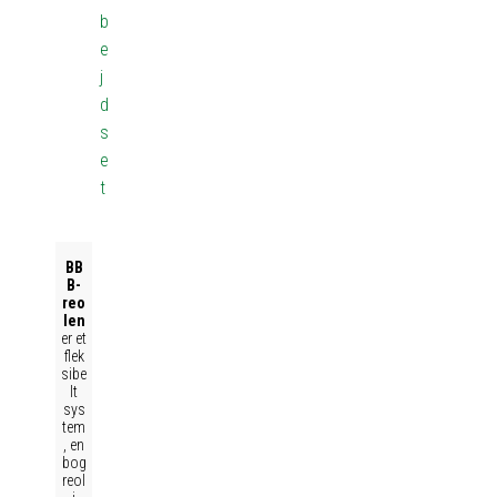
b
e
j
d
s
e
t
BB
B-
reo
len
er et
flek
sibe
lt
sys
tem
, en
bog
reol