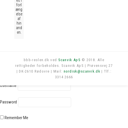
es i
forl
æng
else
af
hin
and
en.
bbb-reolen.dk ved
Scanvik ApS
© 2018. Alle
rettigheder forbeholdes. Scanvik ApS | Prøvensvej 27
Log in
| DK-2610 Rødovre | Mail:
nordisk@scanvik.dk
| Tlf.:
3314 2666
Username
Password
Remember Me