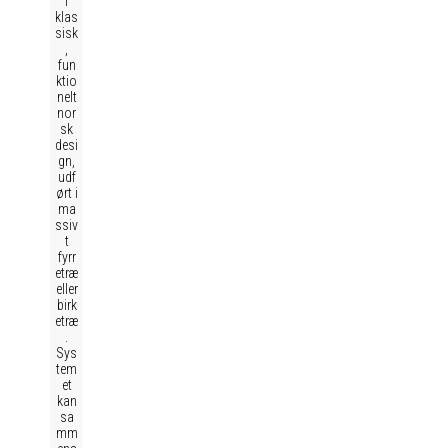
i
klas
sisk
,
fun
ktio
nelt
nor
sk
desi
gn,
udf
ørt i
ma
ssiv
t
fyrr
etræ
eller
birk
etræ
.
Sys
tem
et
kan
sa
mm