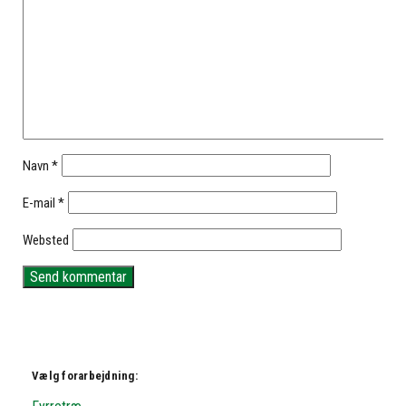
Navn
*
E-mail
*
Websted
Vælg forarbejdning: