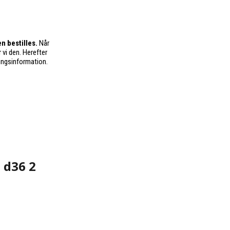
n bestilles.
Når
 vi den. Herefter
ingsinformation.
 d36 2