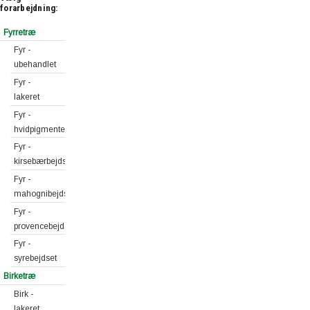
forarbejdning:
Fyrretræ
Fyr -
ubehandlet
Fyr -
lakeret
Fyr -
hvidpigmenteret
Fyr -
kirsebærbejdset
Fyr -
mahognibejdset
Fyr -
provencebejdset
Fyr -
syrebejdset
Birketræ
Birk -
lakeret