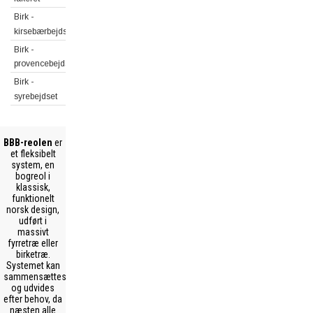
Birk -
kirsebærbejdset
Birk -
provencebejdset
Birk -
syrebejdset
BBB-reolen
er
et fleksibelt
system, en
bogreol i
klassisk,
funktionelt
norsk design,
udført i
massivt
fyrretræ eller
birketræ.
Systemet kan
sammensættes
og udvides
efter behov, da
næsten alle