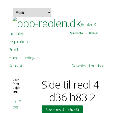
Reoler &
moduler
Min konto
0 varer
Inspiration
Profil
Handelsbetingelser
Kontakt
Download prisliste
Side til reol 4
Vælg
forar
bejdn
ing:
– d36 h83 2
Fyrre
træ
Side til reol 4 – d36 h83