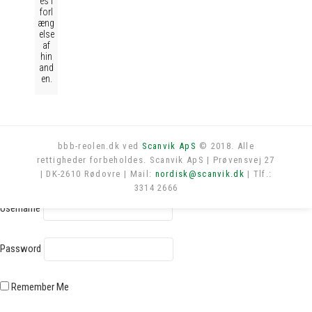
es i
forl
æng
else
af
hin
and
en.
bbb-reolen.dk ved
Scanvik ApS
© 2018. Alle
rettigheder forbeholdes. Scanvik ApS | Prøvensvej 27
Log in
| DK-2610 Rødovre | Mail:
nordisk@scanvik.dk
| Tlf.:
3314 2666
Username
Password
Remember Me