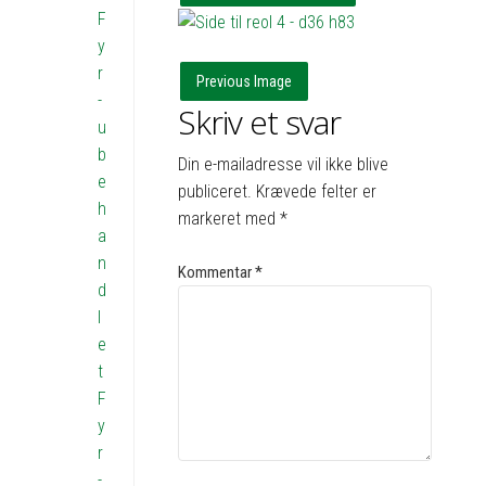
F
y
r
Previous Image
-
Skriv et svar
u
b
Din e-mailadresse vil ikke blive
e
publiceret.
Krævede felter er
h
markeret med
*
a
n
Kommentar
*
d
l
e
t
F
y
r
-