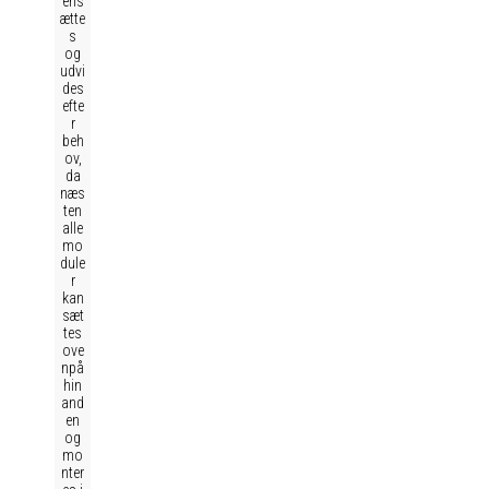
ens
ætte
s
og
udvi
des
efte
r
beh
ov,
da
næs
ten
alle
mo
dule
r
kan
sæt
tes
ove
npå
hin
and
en
og
mo
nter