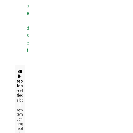
b
e
j
d
s
e
t
BB
B-
reo
len
er et
flek
sibe
lt
sys
tem
, en
bog
reol